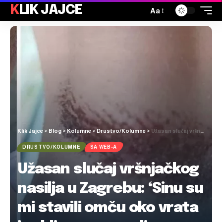
KLIK JAJCE
Aa
Klik Jajce
>
Blog
>
Kolumne
>
Drustvo/Kolumne
>
Užasan slučaj vršnjačkog nasilja u Zagrebu: ‘Sinu su mi stavili omču oko vrata i vukli su ga, mogli su ga zadaviti!’
DRUSTVO/KOLUMNE
SA WEB-A
Užasan slučaj vršnjačkog
nasilja u Zagrebu: ‘Sinu su
mi stavili omču oko vrata