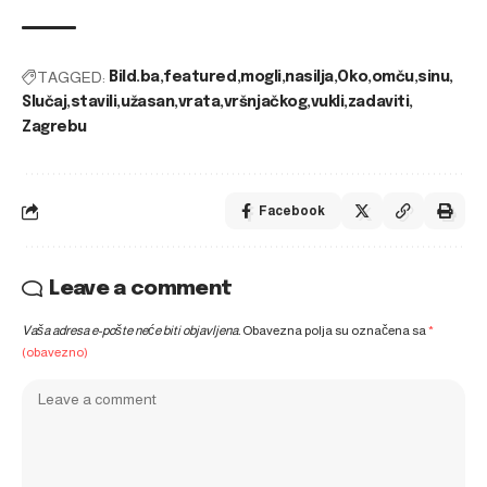
TAGGED:
Bild.ba
featured
mogli
nasilja
Oko
omču
sinu
Slučaj
stavili
užasan
vrata
vršnjačkog
vukli
zadaviti
Zagrebu
Facebook
Leave a comment
Vaša adresa e-pošte neće biti objavljena.
Obavezna polja su označena sa
*
(obavezno)