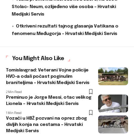
Stolac- Neum, ozlijeđeno više osoba – Hrvatski
Medijski Servis
Otkriveni rezultati tajnog glasanja Vatikana o
fenomenu Međugorja – Hrvatski Medijski Servis
You Might Also Like
Tomislavgrad: Veterani Vojne policije
HVO-a odali počast poginulim
braniteljima – Hrvatski Medijski Servis
2 Min Read
Preminuo je Jorge Messi, otac velikog
Lionela – Hrvatski Medijski Servis
1 Min Read
Vozači u HBŽ pozvani na oprez zbog
divljih konja na cestama – Hrvatski
Medijski Servis