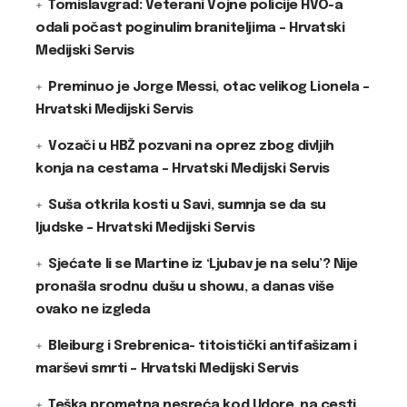
Tomislavgrad: Veterani Vojne policije HVO-a
odali počast poginulim braniteljima – Hrvatski
Medijski Servis
Preminuo je Jorge Messi, otac velikog Lionela –
Hrvatski Medijski Servis
Vozači u HBŽ pozvani na oprez zbog divljih
konja na cestama – Hrvatski Medijski Servis
Suša otkrila kosti u Savi, sumnja se da su
ljudske – Hrvatski Medijski Servis
Sjećate li se Martine iz ‘Ljubav je na selu’? Nije
pronašla srodnu dušu u showu, a danas više
ovako ne izgleda
Bleiburg i Srebrenica- titoistički antifašizam i
marševi smrti – Hrvatski Medijski Servis
Teška prometna nesreća kod Udore, na cesti