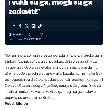
i vukli su ga, mogli su ga
zadaviti!’
Last updated: 10/05/2022 17:36
Moj sin je stajao i držao se za ogradu, a taj stariji dečko ga je
štrikom “zahaklao” za vrat i povukao. Držao se za štrik za
njegov vrat. Uspio se nekako izmiljogiti i izvući glavu da mu
uže ne dođe s prednje strane vrata, kazala nam je majka (32)
osmogodišnjeg dječaka (podaci poznati redakciji), kojega […]
Objava
Užasan slučaj vršnjačkog nasilja u Zagrebu: ‘Sinu su
mi stavili omču oko vrata i vukli su ga, mogli su ga zadaviti!’
pojavila se prvi puta na
Bild.ba
.
Feed: Bild.ba