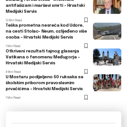
antifašizam i marševi smrti – Hrvatski
Medijski Servis
12 Min Read
Teška prometna nesreća kod Udore,
na cesti Stolac- Neum, ozlijeđeno više
osoba – Hrvatski Medijski Servis
1 Min Read
Otkriveni rezultati tajnog glasanja
Vatikana o fenomenu Međugorja –
Hrvatski Medijski Servis
4 Min Read
U Mostaru podijeljeno 50 ruksaka sa
školskim priborom pravoslavnim
prvačićima – Hrvatski Medijski Servis
1 Min Read