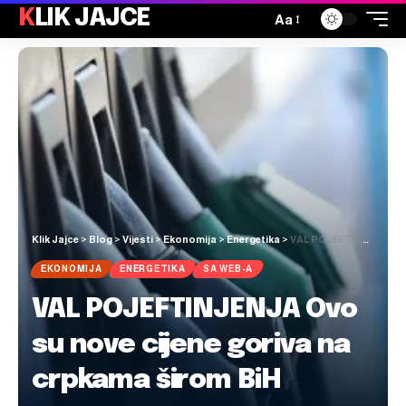
KLIK JAJCE
Aa
Klik Jajce
>
Blog
>
Vijesti
>
Ekonomija
>
Energetika
>
VAL POJEFTINJENJA Ovo su nove cijene goriva na crpkama širom BiH
EKONOMIJA
ENERGETIKA
SA WEB-A
VAL POJEFTINJENJA Ovo
su nove cijene goriva na
crpkama širom BiH