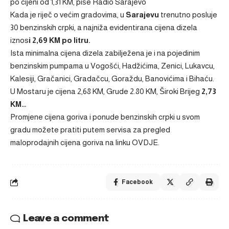
po cijeni od 1,31 KM, piše
Radio Sarajevo
Kada je riječ o većim gradovima, u
Sarajevu
trenutno posluje
30 benzinskih crpki, a najniža evidentirana cijena dizela
iznos
i 2,69 KM po litru.
Ista minimalna cijena dizela zabilježena je i na pojedinim
benzinskim pumpama u Vogošći, Hadžićima, Zenici, Lukavcu,
Kalesiji, Gračanici, Gradačcu, Goraždu, Banovićima i Bihaću.
U Mostaru je cijena 2,68 KM, Grude 2.80 KM, Široki Brijeg
2,73
KM…
Promjene cijena goriva i ponude benzinskih crpki u svom
gradu možete pratiti putem servisa za pregled
maloprodajnih cijena goriva na linku
OVDJE.
Facebook
Leave a comment