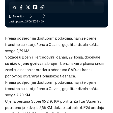
Last updated: 29/06/2026 14:39
Prema posljednjim dostupnim podacima, najniže cijene
trenutno su zabilježene u Cazinu, gdje litar dizela košta
svega 2,29 KM.
Vozače u Bosni i Hercegovini i danas, 29. lipnja, dočekale
su
niže
cijene goriva
na brojnim benzinskim crpkama širom
zemlje, a nakon napretka u odnosima SAD-a i Irana i
ponovnog otvaranja Hormuškog tjesnaca.
Prema posljednjim dostupnim podacima, najniže cijene
trenutno su zabilježene u Cazinu, gdje litar dizela košta
svega
2,29 KM.
Cijena benzina Super 95 2,30 KM po litru. Za litar Super 98
potrebno je izdvojiti 2,56 KM, dok se autoplin (LPG) prodaje