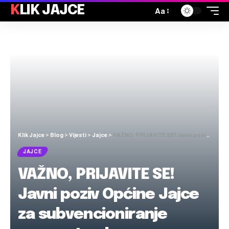
KLIK JAJCE
Aa
Klik Jajce
>
Blog
>
Vijesti
>
Jajce
>
VAŽNO, PRIJAVITE SE! Javni poziv Općine Jajce za subvencioniranje prvog stambenog zbrinjavanja
JAJCE
VAŽNO, PRIJAVITE SE!
Javni poziv Općine Jajce
za subvencioniranje