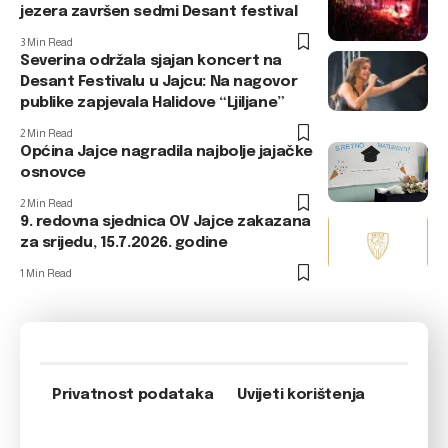
jezera završen sedmi Desant festival
3 Min Read
Severina održala sjajan koncert na
Desant Festivalu u Jajcu: Na nagovor
publike zapjevala Halidove “Ljiljane”
2 Min Read
Općina Jajce nagradila najbolje jajačke
osnovce
2 Min Read
9. redovna sjednica OV Jajce zakazana
za srijedu, 15.7.2026. godine
1 Min Read
Privatnost podataka
Uvijeti korištenja