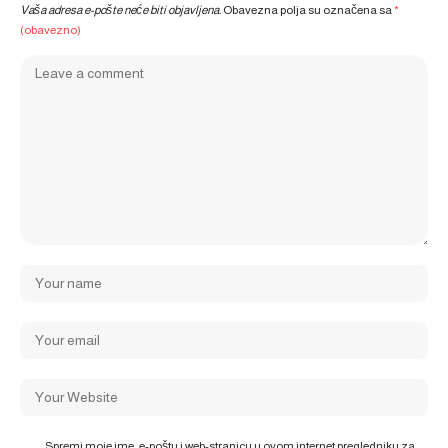
Vaša adresa e-pošte neće biti objavljena.
Obavezna polja su označena sa
*
(obavezno)
Spremi moje ime, e-poštu i web-stranicu u ovom internet pregledniku za