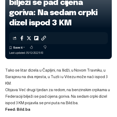
bilježi se pad cijena
goriva: Na sedam crpki
dizel ispod 3 KM
Last updated: 05/12/2022 9:18
Tako se litar dizela u Čapljini, na Ilidži, u Novom Travniku, u
Sarajevu na dva mjesta, u Tuzli i u Vitezu može naći ispod 3
KM.
Objava
Već drugi tjedan za redom, na benzinskim crpkama u
Federaciji bilježi se pad cijena goriva: Na sedam crpki dizel
ispod 3 KM
pojavila se prvi puta na
Bild.ba
.
Feed: Bild.ba