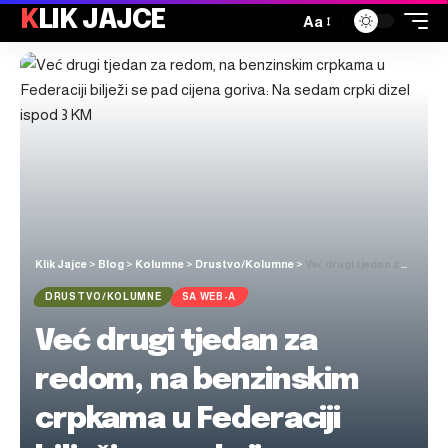
KLIK JAJCE
Aa
Klik Jajce
>
Blog
>
Kolumne
>
Drustvo/Kolumne
>
Već drugi tjedan za redom, na benzinskim crpkama u Federaciji bilježi se pad cijena goriva: Na sedam crpki dizel ispod 3 KM
DRUSTVO/KOLUMNE
SA WEB-A
Već drugi tjedan za
redom, na benzinskim
crpkama u Federaciji