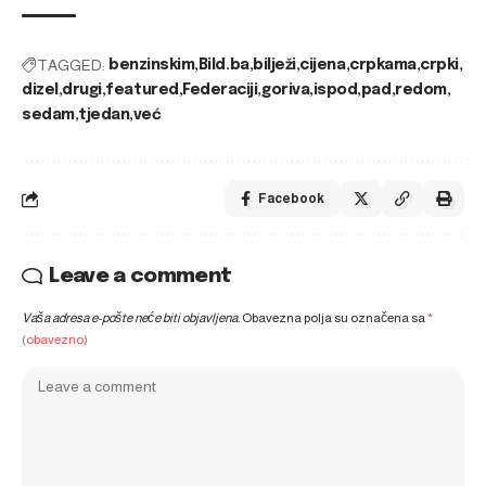
TAGGED:
benzinskim
Bild.ba
bilježi
cijena
crpkama
crpki
dizel
drugi
featured
Federaciji
goriva
ispod
pad
redom
sedam
tjedan
već
Facebook
Leave a comment
Vaša adresa e-pošte neće biti objavljena.
Obavezna polja su označena sa
*
(obavezno)