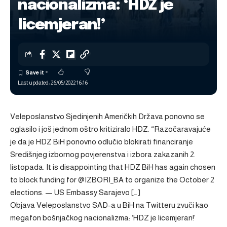
nacionalizma: ‘HDZ je
licemjeran!’
Last updated: 26/05/2022 16:16
Veleposlanstvo Sjedinjenih Američkih Država ponovno se
oglasilo i još jednom oštro kritiziralo HDZ. “Razočaravajuće
je da je HDZ BiH ponovno odlučio blokirati financiranje
Središnjeg izbornog povjerenstva i izbora zakazanih 2.
listopada. It is disappointing that HDZ BiH has again chosen
to block funding for @IZBORI_BA to organize the October 2
elections. — US Embassy Sarajevo […]
Objava
Veleposlanstvo SAD-a u BiH na Twitteru zvuči kao
megafon bošnjačkog nacionalizma: ‘HDZ je licemjeran!’