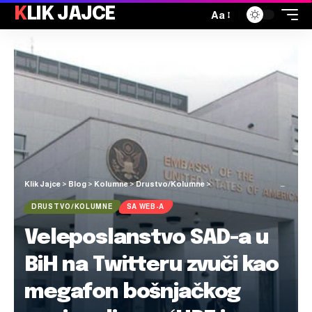
KLIK JAJCE
Aa
Klik Jajce
>
Blog
>
Kolumne
>
Drustvo/Kolumne
>
Veleposlanstvo SAD-a u BiH na Twitteru zvuči kao megafon bošnjačkog nacionalizma: ‘HDZ je licemjeran!’
DRUSTVO/KOLUMNE
SA WEB-A
Veleposlanstvo SAD-a u
BiH na Twitteru zvuči kao
megafon bošnjačkog