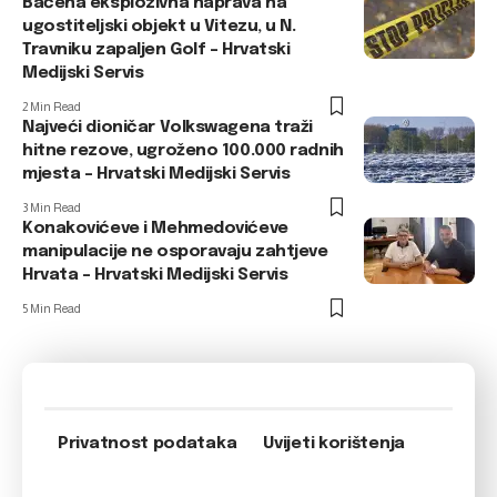
Bačena eksplozivna naprava na
ugostiteljski objekt u Vitezu, u N.
Travniku zapaljen Golf – Hrvatski
Medijski Servis
2 Min Read
Najveći dioničar Volkswagena traži
hitne rezove, ugroženo 100.000 radnih
mjesta – Hrvatski Medijski Servis
3 Min Read
Konakovićeve i Mehmedovićeve
manipulacije ne osporavaju zahtjeve
Hrvata – Hrvatski Medijski Servis
5 Min Read
Privatnost podataka
Uvijeti korištenja