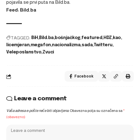
pojavila se prvi puta na
Bild.ba
.
Feed: Bild.ba
TAGGED:
BiH
Bild.ba
bošnjačkog
featured
HDZ
kao
licemjeran
megafon
nacionalizma
sada
Twitteru
Veleposlanstvo
Zvuci
Facebook
Leave a comment
Vaša adresa e-pošte neće biti objavljena.
Obavezna polja su označena sa
*
(obavezno)