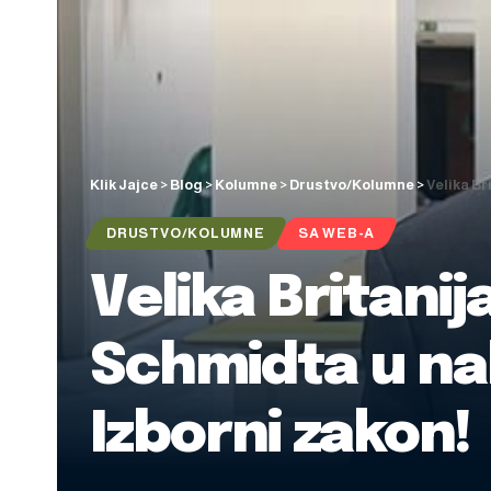
Klik Jajce
>
Blog
>
Kolumne
>
Drustvo/Kolumne
>
Velika Br
DRUSTVO/KOLUMNE
SA WEB-A
Velika Britanij
Schmidta u nak
Izborni zakon!