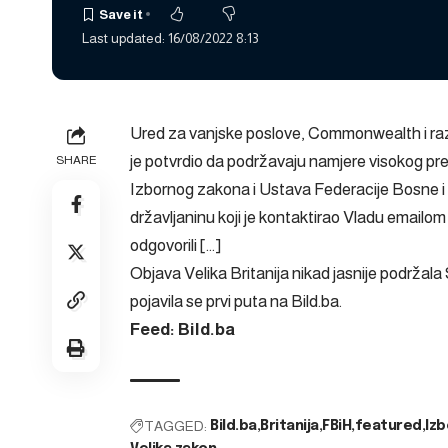
Last updated: 16/08/2022 8:13
Ured za vanjske poslove, Commonwealth i razv
je potvrdio da podržavaju namjere visokog p
SHARE
Izbornog zakona i Ustava Federacije Bosne i
državljaninu koji je kontaktirao Vladu emailom 
odgovorili […]
Objava
Velika Britanija nikad jasnije podržal
pojavila se prvi puta na
Bild.ba
.
Feed: Bild.ba
TAGGED:
Bild.ba
Britanija
FBiH
featured
Izb