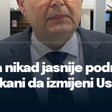
itanija nikad jasnije podržala Schmidta u nakani da izmijeni Ustav FBiH 
a nikad jasnije pod
ani da izmijeni Us