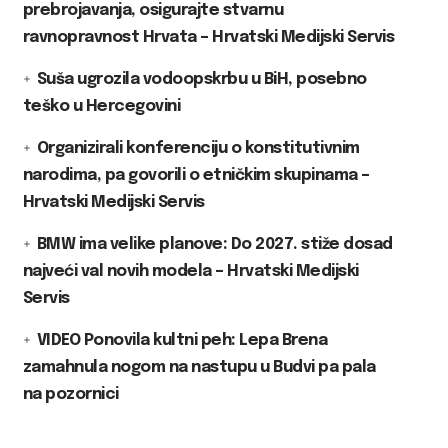
prebrojavanja, osigurajte stvarnu
ravnopravnost Hrvata – Hrvatski Medijski Servis
Suša ugrozila vodoopskrbu u BiH, posebno
teško u Hercegovini
Organizirali konferenciju o konstitutivnim
narodima, pa govorili o etničkim skupinama –
Hrvatski Medijski Servis
BMW ima velike planove: Do 2027. stiže dosad
najveći val novih modela – Hrvatski Medijski
Servis
VIDEO Ponovila kultni peh: Lepa Brena
zamahnula nogom na nastupu u Budvi pa pala
na pozornici