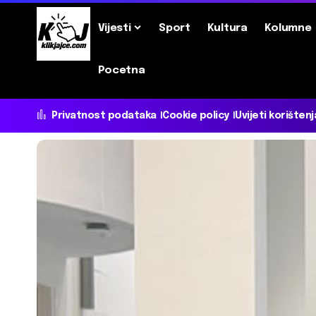
Vijesti
Sport
Kultura
Kolumne
Pocetna
Privatnost podataka
Cookie policy
Uvijeti korištenj