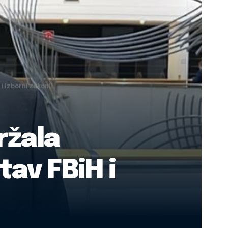
i Izborni zakon!
ržala
tav FBiH i