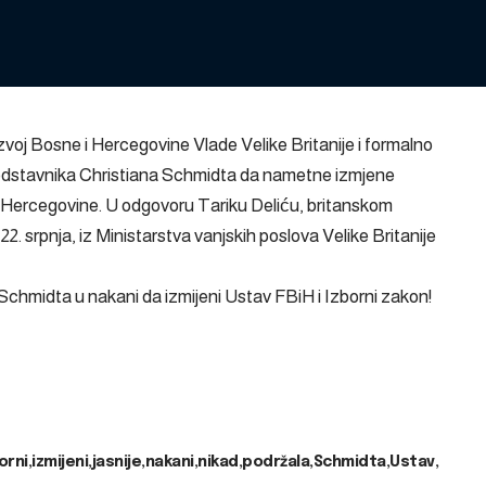
oj Bosne i Hercegovine Vlade Velike Britanije i formalno
redstavnika Christiana Schmidta da nametne izmjene
 Hercegovine. U odgovoru Tariku Deliću, britanskom
22. srpnja, iz Ministarstva vanjskih poslova Velike Britanije
a Schmidta u nakani da izmijeni Ustav FBiH i Izborni zakon!
orni
izmijeni
jasnije
nakani
nikad
podržala
Schmidta
Ustav