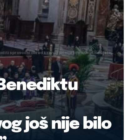
odni obred kakvog još nije bilo u dvotisućljetnoj povijesti Crkve”
 Benediktu
g još nije bilo