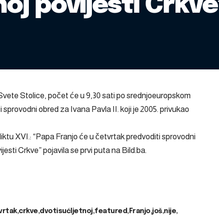
noj povijesti Crkve
 Svete Stolice, počet će u 9,30 sati po srednjoeuropskom
sprovodni obred za Ivana Pavla II. koji je 2005. privukao
iktu XVI.: “Papa Franjo će u četvrtak predvoditi sprovodni
ijesti Crkve”
pojavila se prvi puta na
Bild.ba
.
vrtak
crkve
dvotisućljetnoj
featured
Franjo
još
nije