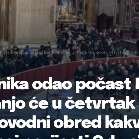
j vjernika odao počast Benediktu XVI.: “Papa Franjo će u četvrtak predvoditi sprov
ernika odao počast
anjo će u četvrtak
ovodni obred kakvo