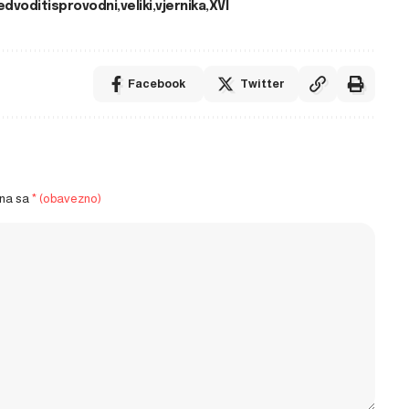
edvoditisprovodni
veliki
vjernika
XVI
Facebook
Twitter
ena sa
* (obavezno)