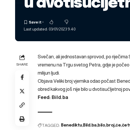
u dvotisućljet
Last updated: 03/01/2023 9:40
Svečan, ali jednostavan sprovod, po riječima
vremenu na Trgu svetog Petra, gdje je počeo i 
SHARE
milijun ljudi.
Objava
Veliki broj vjernika odao počast Bened
obred kakvog još nije bilo u dvotisućljetnoj pov
Feed: Bild.ba
TAGGED:
Benediktu
Bild.ba
bilo
broj
će
čet