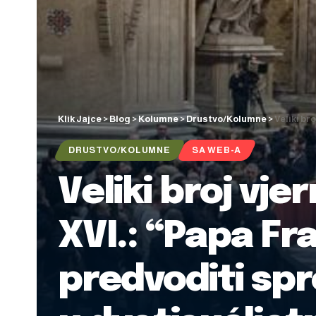
Klik Jajce
>
Blog
>
Kolumne
>
Drustvo/Kolumne
>
Veliki bro
DRUSTVO/KOLUMNE
SA WEB-A
Veliki broj vj
XVI.: “Papa Fr
predvoditi spr