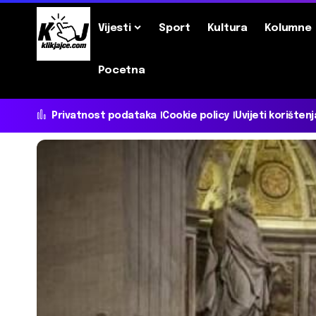
Vijesti
Sport
Kultura
Kolumne
Pocetna
Privatnost podataka
Cookie policy
Uvijeti korištenj