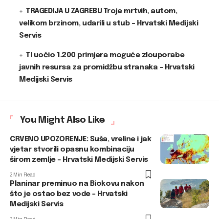
TRAGEDIJA U ZAGREBU Troje mrtvih, autom,
velikom brzinom, udarili u stub – Hrvatski Medijski
Servis
TI uočio 1.200 primjera moguće zlouporabe
javnih resursa za promidžbu stranaka – Hrvatski
Medijski Servis
You Might Also Like
CRVENO UPOZORENJE: Suša, vreline i jak
vjetar stvorili opasnu kombinaciju
širom zemlje – Hrvatski Medijski Servis
2 Min Read
Planinar preminuo na Biokovu nakon
što je ostao bez vode – Hrvatski
Medijski Servis