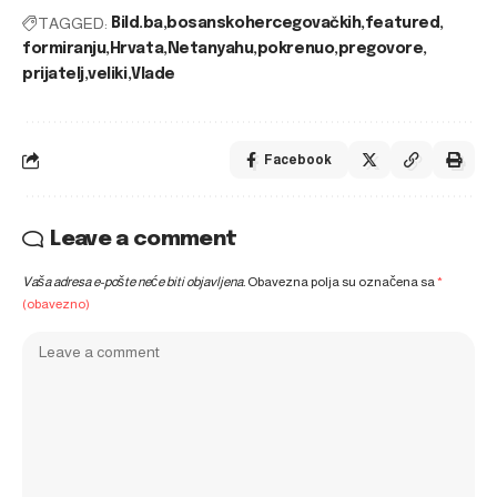
TAGGED:
Bild.ba
bosanskohercegovačkih
featured
formiranju
Hrvata
Netanyahu
pokrenuo
pregovore
prijatelj
veliki
Vlade
Facebook
Leave a comment
Vaša adresa e-pošte neće biti objavljena.
Obavezna polja su označena sa
*
(obavezno)