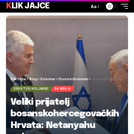
KLIK JAJCE
Aa
Klik Jajce
>
Blog
>
Kolumne
>
Drustvo/Kolumne
>
Veliki prijatelj bosanskohercegovačkih Hrvata: Netanyahu pokrenuo pregovore o formiranju vlade
DRUSTVO/KOLUMNE
SA WEB-A
Veliki prijatelj
bosanskohercegovačkih
Hrvata: Netanyahu