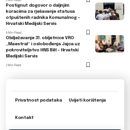
2 Min Read
Postignut dogovor o daljnjim
koracima za rješavanje statusa
otpuštenih radnika Komunalnog –
Hrvatski Medijski Servis
6 Min Read
Obilježavanje 31. obljetnice VRO
„Maestral“ i oslobođenja Jajca uz
pokroviteljstvo HNS BiH – Hrvatski
Medijski Servis
2 Min Read
Privatnost podataka
Uvijeti korištenja
Kontakt