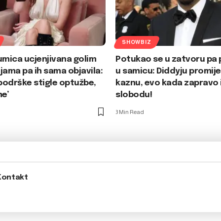
SHOWBIZ
umica ucjenjivana golim
Potukao se u zatvoru pa
jama pa ih sama objavila:
u samicu: Diddyju promijen
odrške stigle optužbe,
kaznu, evo kada zapravo i
me’
slobodu!
3 Min Read
Kontakt