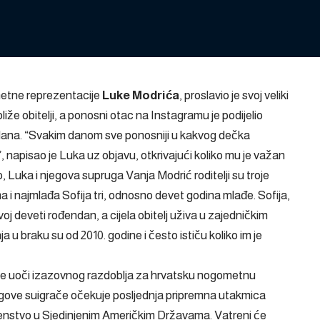
metne reprezentacije
Luke Modrića
, proslavio je svoj veliki
iže obitelji, a ponosni otac na Instagramu je podijelio
g dana. “Svakim danom sve ponosniji u kakvog dečka
, napisao je Luka uz objavu, otkrivajući koliko mu je važan
 Luka i njegova supruga Vanja Modrić roditelji su troje
Ema i najmlađa Sofija tri, odnosno devet godina mlađe. Sofija,
voj deveti rođendan, a cijela obitelj uživa u zajedničkim
a u braku su od 2010. godine i često ističu koliko im je
je uoči izazovnog razdoblja za hrvatsku nogometnu
egove suigrače očekuje posljednja pripremna utakmica
rvenstvo u Sjedinjenim Američkim Državama. Vatreni će