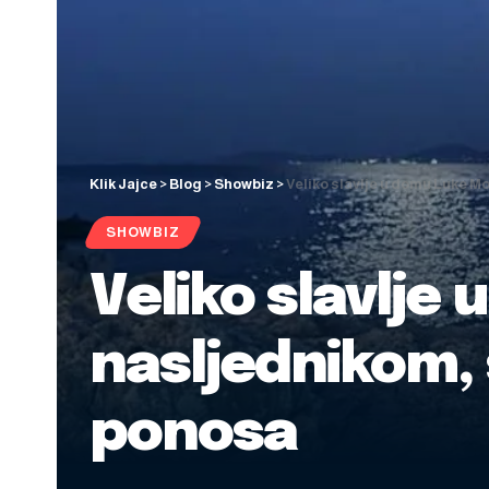
Klik Jajce
>
Blog
>
Showbiz
>
Veliko slavlje u domu Luke M
SHOWBIZ
Veliko slavlje
nasljednikom, 
ponosa