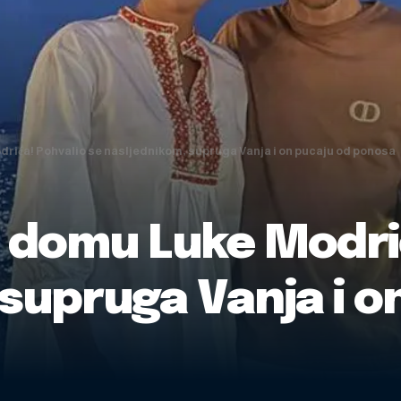
odrića! Pohvalio se nasljednikom, supruga Vanja i on pucaju od ponosa
 u domu Luke Modri
supruga Vanja i o