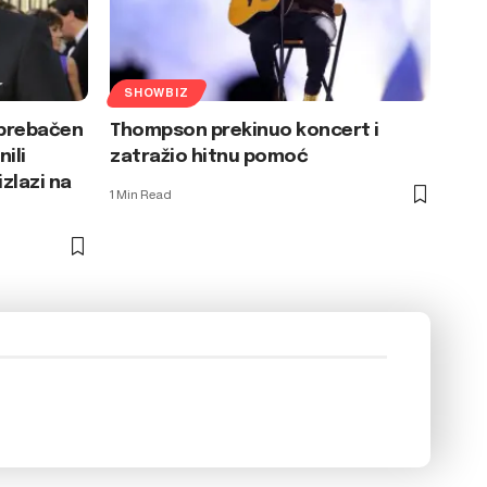
SHOWBIZ
 prebačen
Thompson prekinuo koncert i
ili
zatražio hitnu pomoć
zlazi na
1 Min Read