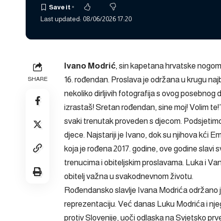
Last updated: 08/06/2026 17:20
Ivano Modrić
, sin kapetana hrvatske nogo
16. rođendan. Proslava je održana u krugu najbl
SHARE
nekoliko dirljivih fotografija s ovog posebno
izrastaš! Sretan rođendan, sine moj! Volim te!”
svaki trenutak proveden s djecom. Podsjetimo,
djece. Najstariji je Ivano, dok su njihova kći 
koja je rođena 2017. godine, ove godine slavi s
trenucima i obiteljskim proslavama. Luka i Vanj
obitelj važna u svakodnevnom životu.
Rođendansko slavlje Ivana Modrića održano 
reprezentaciju. Već danas Luku Modrića i nj
protiv Slovenije, uoči odlaska na Svjetsko p