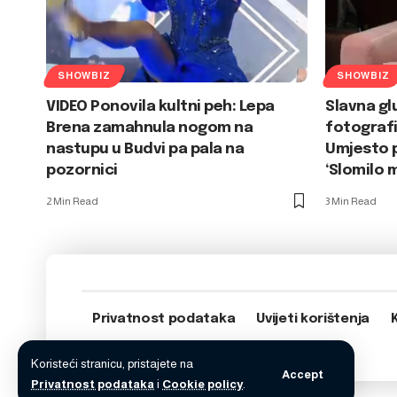
SHOWBIZ
SHOWBIZ
VIDEO Ponovila kultni peh: Lepa
Slavna gl
Brena zamahnula nogom na
fotografi
nastupu u Budvi pa pala na
Umjesto p
pozornici
‘Slomilo 
2 Min Read
3 Min Read
Privatnost podataka
Uvijeti korištenja
Koristeći stranicu, pristajete na
Accept
Privatnost podataka
i
Cookie policy
.