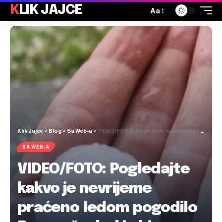
KLIK JAJCE
Aa
Klik Jajce
>
Blog
>
Sa Web-a
>
VIDEO/FOTO: Pogledajte kakvo je nevrijeme praćeno ledom pogodilo Busovaču, led je bio veličine kuglice
SA WEB-A
VIDEO/FOTO: Pogledajte
kakvo je nevrijeme
praćeno ledom pogodilo