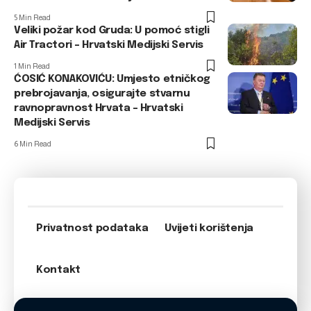
5 Min Read
Veliki požar kod Gruda: U pomoć stigli
Air Tractori – Hrvatski Medijski Servis
1 Min Read
ĆOSIĆ KONAKOVIĆU: Umjesto etničkog
prebrojavanja, osigurajte stvarnu
ravnopravnost Hrvata – Hrvatski
Medijski Servis
6 Min Read
Privatnost podataka
Uvijeti korištenja
Kontakt