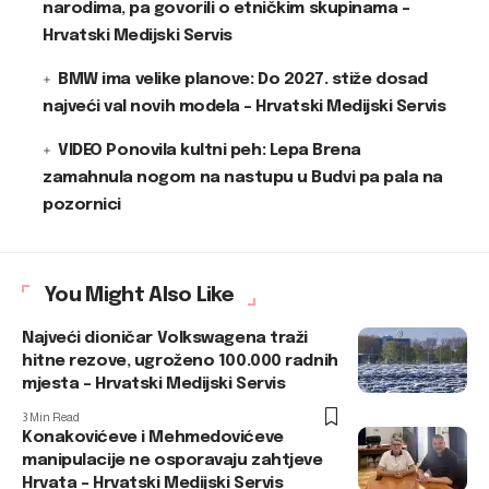
narodima, pa govorili o etničkim skupinama –
Hrvatski Medijski Servis
BMW ima velike planove: Do 2027. stiže dosad
najveći val novih modela – Hrvatski Medijski Servis
VIDEO Ponovila kultni peh: Lepa Brena
zamahnula nogom na nastupu u Budvi pa pala na
pozornici
You Might Also Like
Najveći dioničar Volkswagena traži
hitne rezove, ugroženo 100.000 radnih
mjesta – Hrvatski Medijski Servis
3 Min Read
Konakovićeve i Mehmedovićeve
manipulacije ne osporavaju zahtjeve
Hrvata – Hrvatski Medijski Servis