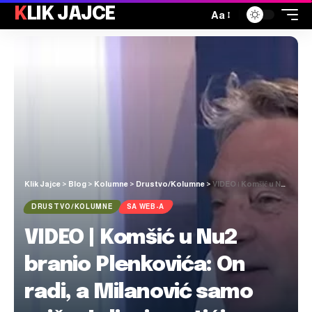
KLIK JAJCE
Aa
Klik Jajce
>
Blog
>
Kolumne
>
Drustvo/Kolumne
>
VIDEO | Komšić u Nu2 branio Plenkovića: On radi, a Milanović samo priča. Iz ljevice otići u desnicu, to je ekstreman salto
DRUSTVO/KOLUMNE
SA WEB-A
VIDEO | Komšić u Nu2
branio Plenkovića: On
radi, a Milanović samo