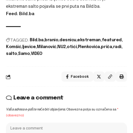
ekstreman salto
pojavila se prvi puta na
Bild.ba
.
Feed: Bild.ba
TAGGED:
Bild.ba
branio
desnicu
ekstreman
featured
Komšić
ljevice
Milanović
NU2
otići
Plenkovića
priča
radi
salto
Samo
VIDEO
Facebook
Leave a comment
Vaša adresa e-pošte neće biti objavljena.
Obavezna polja su označena sa
*
(obavezno)