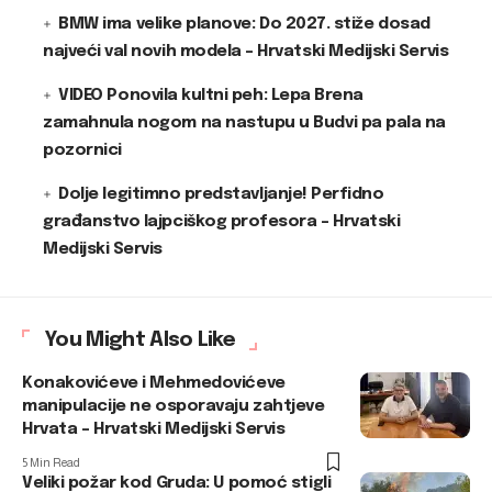
BMW ima velike planove: Do 2027. stiže dosad
najveći val novih modela – Hrvatski Medijski Servis
VIDEO Ponovila kultni peh: Lepa Brena
zamahnula nogom na nastupu u Budvi pa pala na
pozornici
Dolje legitimno predstavljanje! Perfidno
građanstvo lajpciškog profesora – Hrvatski
Medijski Servis
You Might Also Like
Konakovićeve i Mehmedovićeve
manipulacije ne osporavaju zahtjeve
Hrvata – Hrvatski Medijski Servis
5 Min Read
Veliki požar kod Gruda: U pomoć stigli