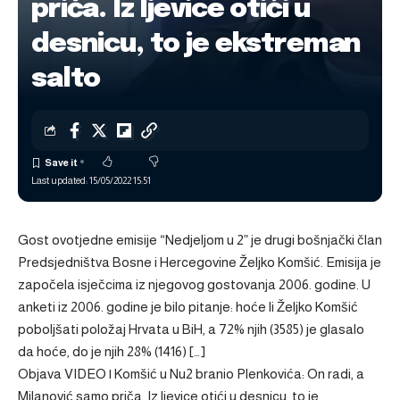
priča. Iz ljevice otići u
desnicu, to je ekstreman
salto
Last updated: 15/05/2022 15:51
Gost ovotjedne emisije “Nedjeljom u 2” je drugi bošnjački član
Predsjedništva Bosne i Hercegovine Željko Komšić. Emisija je
započela isječcima iz njegovog gostovanja 2006. godine. U
anketi iz 2006. godine je bilo pitanje: hoće li Željko Komšić
poboljšati položaj Hrvata u BiH, a 72% njih (3585) je glasalo
da hoće, do je njih 28% (1416) […]
Objava
VIDEO | Komšić u Nu2 branio Plenkovića: On radi, a
Milanović samo priča. Iz ljevice otići u desnicu, to je