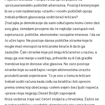
»protusistemskih« političkih alternativa. Postoji li kriterij kojim
bi se u tom nadmetanju »starih« i »novih« političkih opcija
trebali prilikom glasovanja voditi birači kršćani?
Značajka je demokracije da sami odlučujemo komu ćemo dati
svoj glas, temeljem procjene da će najbolje zastupati naš
svjetonazor, političke, ekonomske i socijalne interese. I da se
to učini tajno. Ne postoje danas političke stranke koje bi
mogle imati monopol na kršćanske birače ili da bi ga
zaslužile. Čak i stranke koje još imaju kršćanstvo u nazivu, a
imaju ga sve manje u sadržaju, prihvatile su ili čak gradile
trendove koji im donose više glasova. No zato postoje
stranke koje su sadržajno i svojim aktivnostima izrazito
protukršćanski orijentirane. To je ono o čemu bi kršćani
trebali voditi računa kada iziđu na birališta i biti oprezni
prema onima koji obećavaju »zeleni svijet« bez ljudi i najveća
»prava« koja negiraju Deset Božjih zapovijedi.
Kriza vodstva traje već četvrt stoljeća u Hrvatskoj. Zašto se
ni jedan političar u razdoblju demokracije nije uspio barem