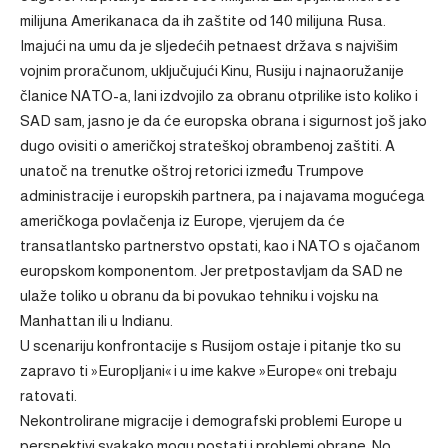
milijuna Amerikanaca da ih zaštite od 140 milijuna Rusa.
Imajući na umu da je sljedećih petnaest država s najvišim
vojnim proračunom, uključujući Kinu, Rusiju i najnaoružanije
članice NATO-a, lani izdvojilo za obranu otprilike isto koliko i
SAD sam, jasno je da će europska obrana i sigurnost još jako
dugo ovisiti o američkoj strateškoj obrambenoj zaštiti. A
unatoč na trenutke oštroj retorici između Trumpove
administracije i europskih partnera, pa i najavama mogućega
američkoga povlačenja iz Europe, vjerujem da će
transatlantsko partnerstvo opstati, kao i NATO s ojačanom
europskom komponentom. Jer pretpostavljam da SAD ne
ulaže toliko u obranu da bi povukao tehniku i vojsku na
Manhattan ili u Indianu.
U scenariju konfrontacije s Rusijom ostaje i pitanje tko su
zapravo ti »Europljani« i u ime kakve »Europe« oni trebaju
ratovati.
Nekontrolirane migracije i demografski problemi Europe u
perspektivi svakako mogu postati i problemi obrane. No