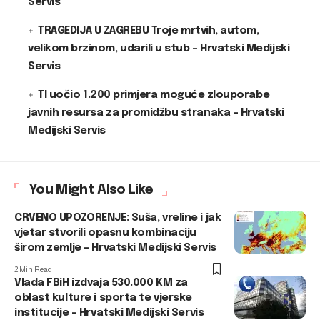
Servis
TRAGEDIJA U ZAGREBU Troje mrtvih, autom,
velikom brzinom, udarili u stub – Hrvatski Medijski
Servis
TI uočio 1.200 primjera moguće zlouporabe
javnih resursa za promidžbu stranaka – Hrvatski
Medijski Servis
You Might Also Like
CRVENO UPOZORENJE: Suša, vreline i jak
vjetar stvorili opasnu kombinaciju
širom zemlje – Hrvatski Medijski Servis
2 Min Read
Vlada FBiH izdvaja 530.000 KM za
oblast kulture i sporta te vjerske
institucije – Hrvatski Medijski Servis