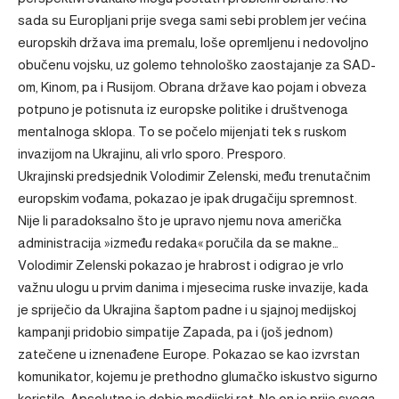
sada su Europljani prije svega sami sebi problem jer većina
europskih država ima premalu, loše opremljenu i nedovoljno
obučenu vojsku, uz golemo tehnološko zaostajanje za SAD-
om, Kinom, pa i Rusijom. Obrana države kao pojam i obveza
potpuno je potisnuta iz europske politike i društvenoga
mentalnoga sklopa. To se počelo mijenjati tek s ruskom
invazijom na Ukrajinu, ali vrlo sporo. Presporo.
Ukrajinski predsjednik Volodimir Zelenski, među trenutačnim
europskim vođama, pokazao je ipak drugačiju spremnost.
Nije li paradoksalno što je upravo njemu nova američka
administracija »između redaka« poručila da se makne…
Volodimir Zelenski pokazao je hrabrost i odigrao je vrlo
važnu ulogu u prvim danima i mjesecima ruske invazije, kada
je spriječio da Ukrajina šaptom padne i u sjajnoj medijskoj
kampanji pridobio simpatije Zapada, pa i (još jednom)
zatečene u iznenađene Europe. Pokazao se kao izvrstan
komunikator, kojemu je prethodno glumačko iskustvo sigurno
koristilo. Apsolutno je dobio medijski rat. No on je prije svega