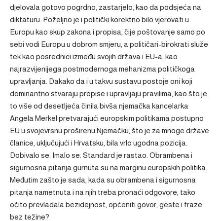
djelovala gotovo pogrdno, zastarjelo, kao da podsjeća na
diktaturu. Poželjno je i politički korektno bilo vjerovati u
Europu kao skup zakona i propisa, čije poštovanje samo po
sebi vodi Europu u dobrom smjeru, a političari-birokrati služe
tek kao posrednici između svojih država i EU-a, kao
najrazvijenijega postmodernoga mehanizma političkoga
upravljanja. Dakako da i u takvu sustavu postoje oni koji
dominantno stvaraju propise i upravljaju pravilima, kao što je
to više od desetljeća činila bivša njemačka kancelarka
Angela Merkel pretvarajući europskim politikama postupno
EU u svojevrsnu proširenu Njemačku, što je za mnoge države
članice, uključujući i Hrvatsku, bila vrlo ugodna pozicija.
Dobivalo se. Imalo se. Standard je rastao. Obrambena i
sigurnosna pitanja gurnuta su na marginu europskih politika.
Međutim zašto je sada, kada su obrambena i sigurnosna
pitanja nametnuta i na njih treba pronaći odgovore, tako
očito prevladala bezidejnost, općeniti govor, geste i fraze
bez težine?