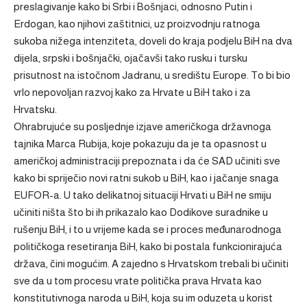
preslagivanje kako bi Srbi i Bošnjaci, odnosno Putin i
Erdogan, kao njihovi zaštitnici, uz proizvodnju ratnoga
sukoba nižega intenziteta, doveli do kraja podjelu BiH na dva
dijela, srpski i bošnjački, ojačavši tako rusku i tursku
prisutnost na istočnom Jadranu, u središtu Europe. To bi bio
vrlo nepovoljan razvoj kako za Hrvate u BiH tako i za
Hrvatsku.
Ohrabrujuće su posljednje izjave američkoga državnoga
tajnika Marca Rubija, koje pokazuju da je ta opasnost u
američkoj administraciji prepoznata i da će SAD učiniti sve
kako bi spriječio novi ratni sukob u BiH, kao i jačanje snaga
EUFOR-a. U tako delikatnoj situaciji Hrvati u BiH ne smiju
učiniti ništa što bi ih prikazalo kao Dodikove suradnike u
rušenju BiH, i to u vrijeme kada se i proces međunarodnoga
političkoga resetiranja BiH, kako bi postala funkcionirajuća
država, čini mogućim. A zajedno s Hrvatskom trebali bi učiniti
sve da u tom procesu vrate politička prava Hrvata kao
konstitutivnoga naroda u BiH, koja su im oduzeta u korist