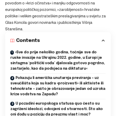
povodom o »krizi očinstva« i manjku odgovornosti na
europskoj političkoj pozornici, »zarobljenosti« hrvatske
politike i velikim geostrateškim preslagivanjima u svijetu za
Glas Koncila govori novinarka i publicistkinja Višnja
Starešina.
Contents
»Sve do prije nekoliko godina, točnije sve do
ruske invazije na Ukrajinu 2022. godine, u Europi je
sintagma ‘politički vođa’ djelovala gotovo pogrdno,
zastarjelo, kao da podsjeća na diktaturu«
Pokazuju li američka unutarnja previranja – uz
sveučilišta koja su kadra »proizvesti« ili aktiviste ili
tehnokrate – zašto je obrazovanje jedan od uzroka
krize vodstva na Zapadu?
U pozadini europskoga statusa quo često su
zagriženi ideolozi, odvojeni od stvarnosti. Što ako
oni dođu u poziciju da preuzmu vlast i moć?