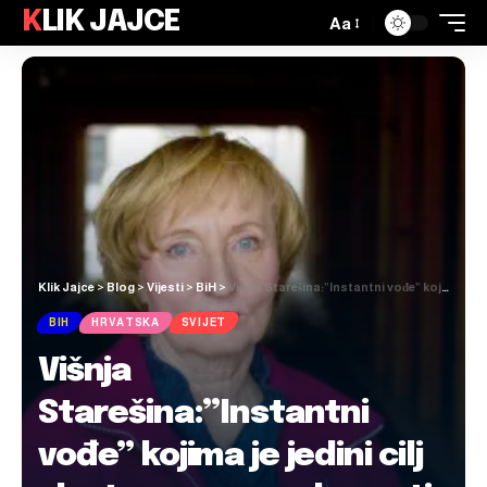
KLIK JAJCE
Aa
Klik Jajce
>
Blog
>
Vijesti
>
BiH
>
Višnja Starešina:”Instantni vođe” kojima je jedini cilj vlast ne mogu pokrenuti istinske promjene
BIH
HRVATSKA
SVIJET
Višnja
Starešina:”Instantni
vođe” kojima je jedini cilj