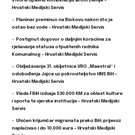
stvorili opasnu kombinaciju širom zemlje –
Hrvatski Medijski Servis
Planinar preminuo na Biokovu nakon što je
ostao bez vode – Hrvatski Medijski Servis
Postignut dogovor o daljnjim koracima za
rješavanje statusa otpuštenih radnika
Komunalnog – Hrvatski Medijski Servis
Obilježavanje 31. obljetnice VRO „Maestral“ i
oslobođenja Jajca uz pokroviteljstvo HNS BiH –
Hrvatski Medijski Servis
Vlada FBiH izdvaja 530.000 KM za oblast kulture
i sporta te vjerske institucije – Hrvatski Medijski
Servis
Uhićen krijumčar migranata preko BiH, prijevoz
naplaćivao i do 10.000 eura – Hrvatski Medijski