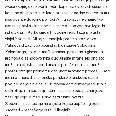
»vođa« kojega su stvorili mediji, koji znade izazvati sućut, na
koga se obično ne ljute kada proziva zapadne države jer mu
nisu poslale dovoljno pomoći. A mi zapravo ne znamo tko
uistinu upravlja Ukrajinom niti znamo kako zapravo izgleda
rat u Ukrajini. Koliko smo u tri godine reportaža s ratišta
vidjeli? Nema ih. Mi taj rat medijski pratimo kroz izjave
Putinova državnoga aparata i kroz izjave Volodimira
Zelenskoga, koji se u međuvremenu pretvorio u glavnoga i
jedinoga glasnogovornika s ukrajinske strane. No ono što
može biti efektno u medijima ili u političkom teatru, može
postati ozbiljan problem u ozbiljnom mirovnom procesu. Zato
me nije iznenadila američka poruka Zelenskomu da se
povuče. Voljela bih da je Trumpova administracija to učinila
diskretnije i na suptilniji način. I da mu se oda priznanje za
zasluge koje je imao u prvoj fazi ruske invazije.
S obzirom na situaciju na bojištu, koji su uopće izgledni
»scenariji« razrješenja rata u Ukrajini?