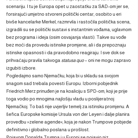
scenariju. I tu je Europa opet u zaostatku za SAD-om jer se,
forsirajući umjetno stvoreni politički centar, osobito u eri
bivše kancelarke Merkel, razmrvila i rastočila politička scena,
izgradili su se politički sustavi s instantnim vođama, uglavnom
bez programa i ideja (osim osvajanja vlasti). Takve su vođe
bez moći da provedu istinske promjene, ali i da prepoznaju
istinske opasnosti i da pravodobno reagiraju. I sve dok se
prihvaćaju pravila takvoga
statusa quo
– oni ne mogu zapravo
izgubiti izbore.
Pogledajmo samo Njemačku, koja bi u skladu sa svojom
snagom sad trebala povesti Europu. Izborni pobjednik
Friedrich Merz prinuđen je na koaliciju s SPD-om, koji je prije
toga vodio po mnogima najlošiju vladu u poslijeratnoj
Njemačkoj. To baš nije uvjerljiv temelj za istinsku promjenu. A
šefica Europske komisije Ursula von der Leyen i dalje planira
provedbu »zelene agende«, koja je nakon Trumpove pobjede
definitivno i globalno poslana u prošlost.
Pojavom Donalda Trumpa i u Europi se pojavio niz