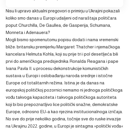
Nisu li upravo aktualni pregovori o primirju u Ukrajini pokazali
koliko smo danas u Europi udaljeni od naraštaja političara
poput Churchilla, De Gaullea, de Gasperija, Schumana,
Monneta i Adenauera?
Mogli bismo spomenutomu popisu dodati i nama vremenski
bliže: britansku premijerku Margaret Thatcher i njemačkoga
kancelara Helmuta Kohla, koji su prije tri i pol desetljeća bili
prvi do američkoga predsjednika Ronalda Reagana i pape
Ivana Pavla II. u procesu dekonstrukcije komunističkih
sustava u Europi i oslobađanju naroda srednje i istočne
Europe od totalitarnih režima. Istina je da danas na
europskoj političkoj pozornici nemamo ni jednoga političkoga
vođu takvoga kapaciteta i takvoga političkoga autoriteta
koji bi bio prepoznatljivo lice politički snažne, demokratske
Europe, odnosno EU-a kao njezina institucionalnoga izričaja.
No sve do prije nekoliko godina, točnije sve do ruske invazije
na Ukrajinu 2022. godine, u Europi je sintagma »politički vođa«