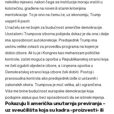
nekoliko mjeseci, nakon čega se institucije moraju vratiti u
kolotečinu, građene na novim ili starim kriterijima
meritokracije. To je ono na čemu će, uz ekonomiju, Trump
uspjeti ili pasti.
U načelu se ne bojim za budućnost američke demokracije.
Uostalom i Trumpova izborna pobjeda dokaz je da ona i dalje
ima sposobnost autokorekcije. Predsjednik Trump ima
uistinu velike ovlasti za provedbu programa na kojem je
dobio izbore. Ali tu je i Kongres kao mehanizam političke
kontrole, zatim moguća oporba u Republikanskoj stranci koja
ne želi izgubiti sljedeće izbore, a i izvjesna oporba u
Demokratskoj stranci koja izbore želi dobiti. Postoji i
pravosudna kontrola ako predsjednik iziđe iz ustavnih i
zakonskih okvira. Trumpova je moć velika, ali i ograničena.
Više me brine budućnost europske demokracije koja
podupire
status quo
, bez sposobnosti da se istinski mijenja.
Pokazuju li američka unutarnja previranja –
uz sveučilišta koja su kadra »proizvesti« ili