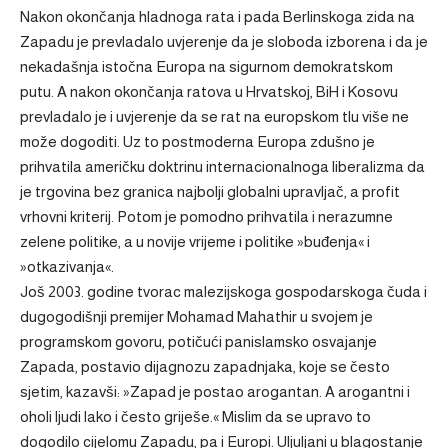
Nakon okončanja hladnoga rata i pada Berlinskoga zida na
Zapadu je prevladalo uvjerenje da je sloboda izborena i da je
nekadašnja istočna Europa na sigurnom demokratskom
putu. A nakon okončanja ratova u Hrvatskoj, BiH i Kosovu
prevladalo je i uvjerenje da se rat na europskom tlu više ne
može dogoditi. Uz to postmoderna Europa zdušno je
prihvatila američku doktrinu internacionalnoga liberalizma da
je trgovina bez granica najbolji globalni upravljač, a profit
vrhovni kriterij. Potom je pomodno prihvatila i nerazumne
zelene politike, a u novije vrijeme i politike »buđenja« i
»otkazivanja«.
Još 2003. godine tvorac malezijskoga gospodarskoga čuda i
dugogodišnji premijer Mohamad Mahathir u svojem je
programskom govoru, potičući panislamsko osvajanje
Zapada, postavio dijagnozu zapadnjaka, koje se često
sjetim, kazavši: »Zapad je postao arogantan. A arogantni i
oholi ljudi lako i često griješe.« Mislim da se upravo to
dogodilo cijelomu Zapadu, pa i Europi. Uljuljani u blagostanje