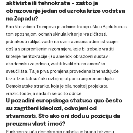
aktiviste ili tehnokrate – zašto je
obrazovanje jedan od uzroka krize vodstva
na Zapadu?
Kao što vidimo Trumpova je administracija ušla u Bijelu kuću s
tom spoznajom, odmah ukinula kriterije »različitosti,
jednakosti i uključivosti« na svim razinama administracije i
došla s pripremljenim nizom mjera koje bi trebale vratiti
kriterije meritokracije (i) u američki obrazovni sustav i
akademsku zajednicu, vratiti kvalitetu na američka
sveučilišta. Ta je prva promjena provedena iznenađujuće
brzo. Izostali su čak i ozbiljniji otpori u umjerenom dijelu
Demokratske stranke, koja je bila nositelj projekata
»različitosti«, a sada ih se očito odriče.
U pozadini europskoga statusa quo često
su zagriženi ideolozi, odvojeni od
stvarnosti. Što ako oni dođu u poziciju da
preuzmu vlast i moć?
Funkcionirajuća demokracija najbolja je brana takvomu