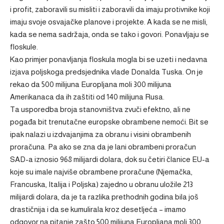
i profit, zaboravili su misliti i zaboravili da imaju protivnike koji
imaju svoje osvajačke planove i projekte. A kada se ne misli,
kada se nema sadržaja, onda se tako i govori. Ponavljaju se
floskule.
Kao primjer ponavljanja floskula mogla bi se uzeti i nedavna
izjava poljskoga predsjednika vlade Donalda Tuska. On je
rekao da 500 milijuna Europljana moli 300 milijuna
Amerikanaca da ih zaštiti od 140 milijuna Rusa.
Ta usporedba broja stanovništva zvuči efektno, ali ne
pogađa bit trenutačne europske obrambene nemoći. Bit se
ipak nalazi u izdvajanjima za obranu i visini obrambenih
proračuna. Pa ako se zna da je lani obrambeni proračun
SAD-a iznosio 968 milijardi dolara, dok su četiri članice EU-a
koje su imale najviše obrambene proračune (Njemačka,
Francuska, Italija i Poljska) zajedno u obranu uložile 213
milijardi dolara, da je ta razlika prethodnih godina bila još
drastičnija i da se kumulirala kroz desetljeća – imamo
odgovor na pitanje zašto 500 milijuna Europljana moli 300