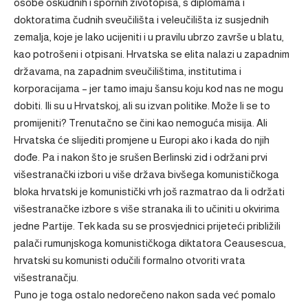
osobe oskudnih i spornih životopisa, s diplomama i
doktoratima čudnih sveučilišta i veleučilišta iz susjednih
zemalja, koje je lako ucijeniti i u pravilu ubrzo završe u blatu,
kao potrošeni i otpisani. Hrvatska se elita nalazi u zapadnim
državama, na zapadnim sveučilištima, institutima i
korporacijama – jer tamo imaju šansu koju kod nas ne mogu
dobiti. Ili su u Hrvatskoj, ali su izvan politike. Može li se to
promijeniti? Trenutačno se čini kao nemoguća misija. Ali
Hrvatska će slijediti promjene u Europi ako i kada do njih
dođe. Pa i nakon što je srušen Berlinski zid i održani prvi
višestranački izbori u više država bivšega komunističkoga
bloka hrvatski je komunistički vrh još razmatrao da li održati
višestranačke izbore s više stranaka ili to učiniti u okvirima
jedne Partije. Tek kada su se prosvjednici prijeteći približili
palači rumunjskoga komunističkoga diktatora Ceausescua,
hrvatski su komunisti odučili formalno otvoriti vrata
višestranačju.
Puno je toga ostalo nedorečeno nakon sada već pomalo