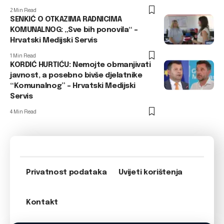
2 Min Read
SENKIĆ O OTKAZIMA RADNICIMA
KOMUNALNOG: „Sve bih ponovila“ –
Hrvatski Medijski Servis
1 Min Read
KORDIĆ HURTIĆU: Nemojte obmanjivati
javnost, a posebno bivše djelatnike
“Komunalnog” – Hrvatski Medijski
Servis
4 Min Read
Privatnost podataka
Uvijeti korištenja
Kontakt