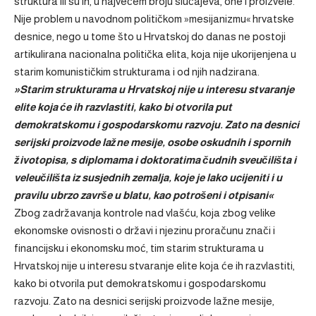
struktura ili su ih, u najvećem broju slučajeva, one i proizvele.
Nije problem u navodnom političkom »mesijanizmu« hrvatske
desnice, nego u tome što u Hrvatskoj do danas ne postoji
artikulirana nacionalna politička elita, koja nije ukorijenjena u
starim komunističkim strukturama i od njih nadzirana.
»Starim strukturama u Hrvatskoj nije u interesu stvaranje
elite koja će ih razvlastiti, kako bi otvorila put
demokratskomu i gospodarskomu razvoju. Zato na desnici
serijski proizvode lažne mesije, osobe oskudnih i spornih
životopisa, s diplomama i doktoratima čudnih sveučilišta i
veleučilišta iz susjednih zemalja, koje je lako ucijeniti i u
pravilu ubrzo završe u blatu, kao potrošeni i otpisani«
Zbog zadržavanja kontrole nad vlašću, koja zbog velike
ekonomske ovisnosti o državi i njezinu proračunu znači i
financijsku i ekonomsku moć, tim starim strukturama u
Hrvatskoj nije u interesu stvaranje elite koja će ih razvlastiti,
kako bi otvorila put demokratskomu i gospodarskomu
razvoju. Zato na desnici serijski proizvode lažne mesije,