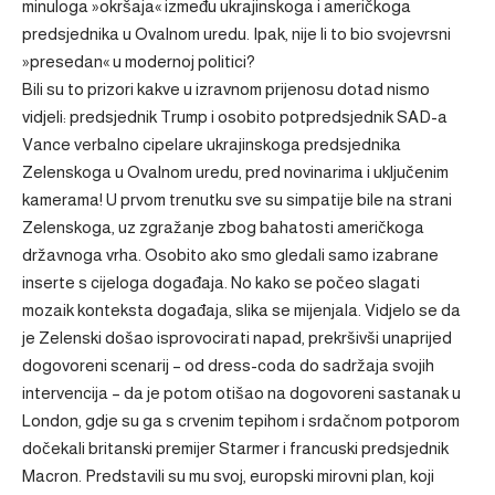
minuloga »okršaja« između ukrajinskoga i američkoga
predsjednika u Ovalnom uredu. Ipak, nije li to bio svojevrsni
»presedan« u modernoj politici?
Bili su to prizori kakve u izravnom prijenosu dotad nismo
vidjeli: predsjednik Trump i osobito potpredsjednik SAD-a
Vance verbalno cipelare ukrajinskoga predsjednika
Zelenskoga u Ovalnom uredu, pred novinarima i uključenim
kamerama! U prvom trenutku sve su simpatije bile na strani
Zelenskoga, uz zgražanje zbog bahatosti američkoga
državnoga vrha. Osobito ako smo gledali samo izabrane
inserte s cijeloga događaja. No kako se počeo slagati
mozaik konteksta događaja, slika se mijenjala. Vidjelo se da
je Zelenski došao isprovocirati napad, prekršivši unaprijed
dogovoreni scenarij – od dress-coda do sadržaja svojih
intervencija – da je potom otišao na dogovoreni sastanak u
London, gdje su ga s crvenim tepihom i srdačnom potporom
dočekali britanski premijer Starmer i francuski predsjednik
Macron. Predstavili su mu svoj, europski mirovni plan, koji