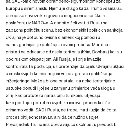
sa SAD-om o novom obrambeno-sigurnosnom konceptu za
Europu u širem smislu. Njemu je drago kada Trump »šamara«
europske saveznike i govori o mogućem američkom
povlačenju iz NATO-a. A osobito želi vratiti Rusiju na
zapadnu političku scenu, bez ekonomskih i političkih sankcija.
Ukrajina je potpuno ovisna o američkoj pomoći i u
najnezgodnijem je položaju u ovom procesu. Morat će
pristati na odricanje od dijela teritorija (Krim, Donbas) koji su
pod ruskom okupacijom. Ali Rusija je i prije invazije
kontrolirala ta područja, uz pretenzije da cijelu Ukrajinu uključi
u »ruski svijet« kombinacijom vojne agresije i političkoga
inženjeringa. Možda bi ona pristala i na neke teritorijalne
ustupke ponudi li joj se u zamjenu primjerice veća uloga u
Siriji, kao protuteža naraslomu turskomu utjecaju.
Iako postoje i potreba i uvjeti za mirovni proces koji će
primarno voditi SAD i Rusija, ne treba imati iluzija da će taj
proces biti jednostavan, a ni da će nužno uspjeti.
Predsjednik Trump ima otežavajuću okolnost u predodžbi