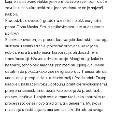
koju je sam stvorio »bildanjem« privida svoje svemoći – da će
završiti rusko-ukrajinski rat u jednom danu jer on je najveći i
najbolji.
Predodžbu o svemoći grade i razni »tehnološki magnati«,
poput Elona Muska. Što je s njihovim rastućim utjecajem na
politiku?
Elon Musk uveden je u proces kao vanjski destruktor staroga
sustava u administraciji i pokretač promjena, kako je to
uobičajeno u transformaciji korporacija, ali dosad ne i u
transformaciji državne administracije. Mnogi drugi, kako ih
nazivate, tehnološki magnati približeni su Bijeloj kući, među
ostalim i da pokažu kako više ne igraju protiv Trumpa, ali i da
unesu novu perspektivu u administraciju. Predsjednik Trump
ušao je u najkraćem roku u potpunu, praktički revolucionarnu
promjenu američkih institucija, kao temelja za preobrazbu
države i društva. Uspjeh ovisi o tome tko i kako kontrolira taj
proces i što će se novo graditi na tim temeljima. Muskova
revolucija u institucijama ima smisla na kratki rok, od svega