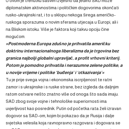
U ovom je trenutku sasvim izvjesno da jedino SAD može
diplomatskim aktivnostima i političkim dogovorima okončati
rusko-ukrajinski rat, i to u sklopu nekoga širega američko-
ruskoga sporazuma o novim sferama utjecaja u Europi, ali i
na Bliskom istoku. Više je faktora koji takvu opciju čine
mogućom.
»Postmoderna Europa zdušno je prihvatila američku
doktrinu internacionalnoga liberalizma da je trgovina bez
granica najbolji globalni upravljač, a profit vrhovni kriterij.
Potom je pomodno prihvatila i nerazumne zelene politike, a
u novije vrijeme i politike ‘buđenja’ i ‘otkazivanja’«
Tu je prije svega vojna i ekonomska iscrpljenost te ratni
zamor i s ukrajinske i s ruske strane, bez izgleda da daljnjim
ratom ostvare nešto znatno više od onoga što sada imaju.
SAD zbog svoje vojne i tehnološke superiornosti ima
uvjerljivost kao posrednik. Putin od početka rata želi izravan
dogovor sa SAD-om, kojim bi pokazao da je Rusija i dalje
svjetska velesila koja ravnopravno razgovara i dogovara se