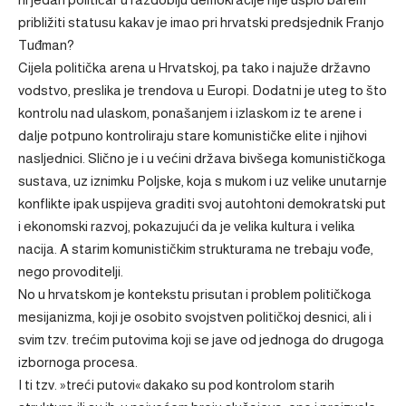
približiti statusu kakav je imao pri hrvatski predsjednik Franjo
Tuđman?
Cijela politička arena u Hrvatskoj, pa tako i najuže državno
vodstvo, preslika je trendova u Europi. Dodatni je uteg to što
kontrolu nad ulaskom, ponašanjem i izlaskom iz te arene i
dalje potpuno kontroliraju stare komunističke elite i njihovi
nasljednici. Slično je i u većini država bivšega komunističkoga
sustava, uz iznimku Poljske, koja s mukom i uz velike unutarnje
konflikte ipak uspijeva graditi svoj autohtoni demokratski put
i ekonomski razvoj, pokazujući da je velika kultura i velika
nacija. A starim komunističkim strukturama ne trebaju vođe,
nego provoditelji.
No u hrvatskom je kontekstu prisutan i problem političkoga
mesijanizma, koji je osobito svojstven političkoj desnici, ali i
svim tzv. trećim putovima koji se jave od jednoga do drugoga
izbornoga procesa.
I ti tzv. »treći putovi« dakako su pod kontrolom starih