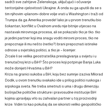
sadrži sve zahtjeve Zelenskoga, uključujući i očuvanje
teritorijalne cjelovitosti Ukrajine. A onda su ga uputili da se s
tim njihovim »planom« dobre volje vrati u Washington i traži od
Trumpa da ga Amerika provede! Iako je u prvom trenutku bio
šokantan, konflikt u Ovalnom uredu nije bitnije utjecao na
nastavak mirovnoga procesa, ali se pokazalo tko je tko: tko
je jedini partner koji ima snagu voditi mirovni proces, tko ne
prepoznaje ili mu nešto (netko?) brani prepoznati istinske
odnose u svjetskoj politici, a tko je – licemjer.
Zrcale li se velika geostrateška preslagivanja u svijetu i u
trenutačnoj krizi u BiH? Što proces koji potpiruje Banja Luka
može donijeti Hrvatima u BiH?
Kriza na granici sukoba u BiH, koju bez sumnje izaziva Milorad
Dodik, u ovom trenutku svakako ide u prilog politici ruskoga i
srpskoga sveta. Ne treba smetnuti s uma i drugu dimenziju:
bošnjačke političke strukture i pravosudne institucije BiH
kojima upravljaju vrlo su zahvalan partner u toj proizvodnji
krize. Vidim to kao pokušaj da se iskoristi veliko geopolitičko