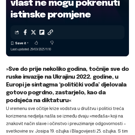
vlast ne mogu pokrenuti
istinske promjene
Last updated: 29/03/2025 11:10
»Sve do prije nekoliko godina, točnije sve do
ruske invazije na Ukrajinu 2022. godine, u
Europi je sintagma ‘politički vođa’ djelovala
gotovo pogrdno, zastarjelo, kao da
podsjeća na diktaturu«
U vremenu sve očitije krize vodstva u društvu i politici treća
korizmena nedjelja našla se između dvaju »međaša« koji na
znakovit način slave i očinstvo i preuzimanje odgovornosti –
svetkovine sv. Josipa 19. ožujka i Blagovijesti 25. ožujka. S tim