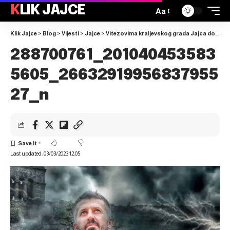
KLIK JAJCE
Aa
Klik Jajce
>
Blog
>
Vijesti
>
Jajce
>
Vitezovima kraljevskog grada Jajca dodijeljen objekt za sjedište udruge
288700761_201040453583
5605_26632919956837955
27_n
Last updated: 03/03/2023 12:05