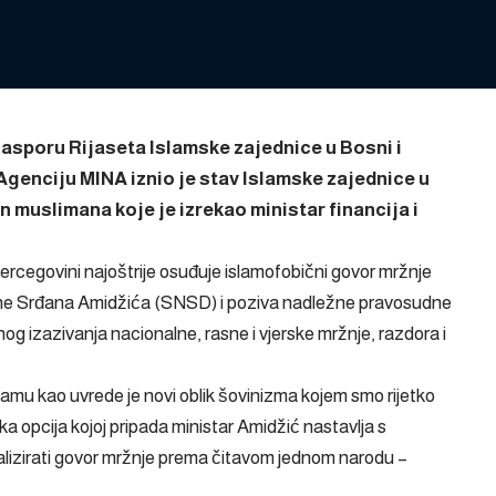
jasporu Rijaseta Islamske zajednice u Bosni i
Agenciju MINA iznio je stav Islamske zajednice u
 muslimana koje je izrekao ministar financija i
ercegovini najoštrije osuđuje islamofobični govor mržnje
ovine Srđana Amidžića (SNSD) i poziva nadležne pravosudne
vnog izazivanja nacionalne, rasne i vjerske mržnje, razdora i
lamu kao uvrede je novi oblik šovinizma kojem smo rijetko
čka opcija kojoj pripada ministar Amidžić nastavlja s
izirati govor mržnje prema čitavom jednom narodu –