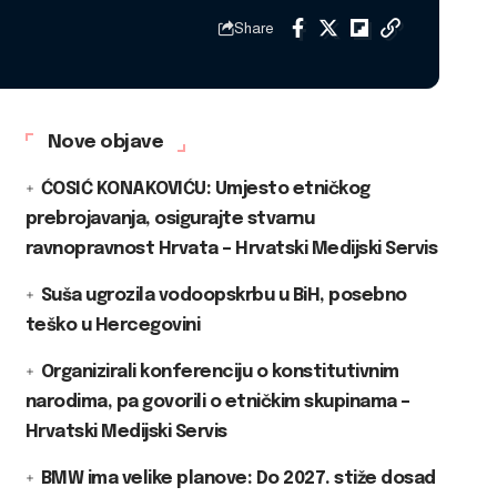
Share
Nove objave
ĆOSIĆ KONAKOVIĆU: Umjesto etničkog
prebrojavanja, osigurajte stvarnu
ravnopravnost Hrvata – Hrvatski Medijski Servis
Suša ugrozila vodoopskrbu u BiH, posebno
teško u Hercegovini
Organizirali konferenciju o konstitutivnim
narodima, pa govorili o etničkim skupinama –
Hrvatski Medijski Servis
BMW ima velike planove: Do 2027. stiže dosad