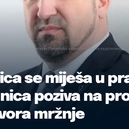
a se miješa u pravni sustav? Islamska zajednica poziva na procesuira
ica se miješa u pr
nica poziva na pr
vora mržnje