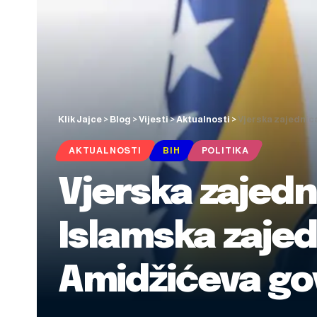
Klik Jajce
>
Blog
>
Vijesti
>
Aktualnosti
>
Vjerska zajednic
AKTUALNOSTI
BIH
POLITIKA
Vjerska zajedn
Islamska zajed
Amidžićeva go