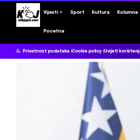
Vijesti
Sport
Kultura
Kolumne
Pocetna
Privatnost podataka
Cookie policy
Uvijeti korištenj