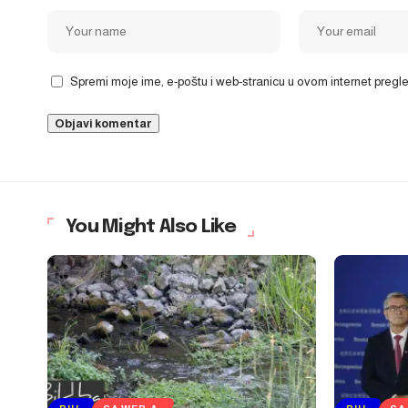
Spremi moje ime, e-poštu i web-stranicu u ovom internet preg
You Might Also Like