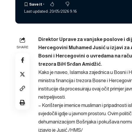
Last updated: 20/05/2026 9:16
Direktor Uprave za vanjske poslove i di
Hercegovini Muhamed Jusić u izjavi za 
SHARE
Bosni i Hercegovini o uvredama na račun
trezora BiH Srđan Amidžić.
Kako je naveo, Islamska zajednica u Bosni i H
ministra financija i trezora Bosne i Herceg
institucije da procesuiraju ovaj očit primjer ja
netrpeljivosti.
– Korištenje imenice musliman i pripadnosti is
svjedočili igdje u javnom prostoru. Ovim politi
dehumanizacijom Bošnjaka i pokušava normal
izjavio je Jusić./HMS/