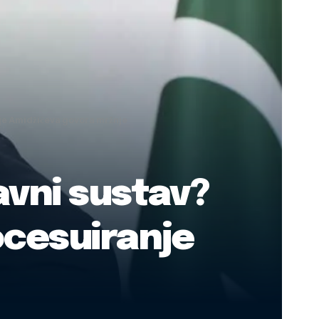
nje Amidžićeva govora mržnje
avni sustav?
ocesuiranje