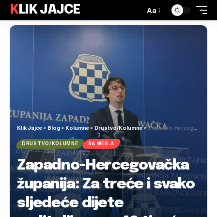
KLIK JAJCE
Aa
Klik Jajce
>
Blog
>
Kolumne
>
Drustvo/Kolumne
>
Zapadno-Hercegovačka županija: Za treće i svako sljedeće dijete roditeljima po 42 tisuće maraka! Što rade vlasti u Središnjoj Bosni?
DRUSTVO/KOLUMNE
SA WEB-A
Zapadno-Hercegovačka
županija: Za treće i svako
sljedeće dijete