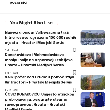
pozornici
You Might Also Like
Najveći dioničar Volkswagena traži
hitne rezove, ugroženo 100.000 radnih
mjesta – Hrvatski Medijski Servis
3 Min Read
Konakovićeve i Mehmedovićeve
manipulacije ne osporavaju zahtjeve
Hrvata – Hrvatski Medijski Servis
5 Min Read
Veliki požar kod Gruda: U pomoć stigli
Air Tractori – Hrvatski Medijski Servis
1 Min Read
ĆOSIĆ KONAKOVIĆU: Umjesto etničkog
prebrojavanja, osigurajte stvarnu
ravnopravnost Hrvata – Hrvatski