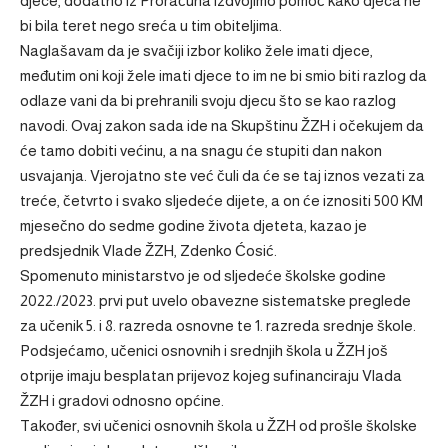
djece, dodatno iz Proračuna izdvojimo pomoć kako djeca ne
bi bila teret nego sreća u tim obiteljima.
Naglašavam da je svačiji izbor koliko žele imati djece,
međutim oni koji žele imati djece to im ne bi smio biti razlog da
odlaze vani da bi prehranili svoju djecu što se kao razlog
navodi. Ovaj zakon sada ide na Skupštinu ŽZH i očekujem da
će tamo dobiti većinu, a na snagu će stupiti dan nakon
usvajanja. Vjerojatno ste već čuli da će se taj iznos vezati za
treće, četvrto i svako sljedeće dijete, a on će iznositi 500 KM
mjesečno do sedme godine života djeteta, kazao je
predsjednik Vlade ŽZH, Zdenko Ćosić.
Spomenuto ministarstvo je od sljedeće školske godine
2022./2023. prvi put uvelo obavezne sistematske preglede
za učenik 5. i 8. razreda osnovne te 1. razreda srednje škole.
Podsjećamo, učenici osnovnih i srednjih škola u ŽZH još
otprije imaju besplatan prijevoz kojeg sufinanciraju Vlada
ŽZH i gradovi odnosno općine.
Također, svi učenici osnovnih škola u ŽZH od prošle školske