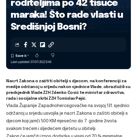
roditeljima po 42 tisuće
maraka! Što rade vlasti u
Središnjoj Bosni?
Last updated: 07/07/2022 8:46
Nacrt Zakona o zaštiti obitelji s djecom, na konferenciji za
medije održanoj u srijedu nakon sjednice Vlade, obrazložili su
predsjednik Vlade ŽZH Zdenko Ćosić te ministar zdravstva,
rada i socijalne skrbi ŽZH Tomislav Pejić.
Vlada Županije Zapadnohercegovačke na svojoj 131. sjednici
održanoj u srijedu usvojila je nacrt Zakona o zaštiti obitelji s
djecom koji jamči 500 KM mjesečno do 7. godine života
svakom trećem i sljedećem djetetu u obitelji.
Zakon će jamčiti iznos dodatka u visini od 70 % minimalne