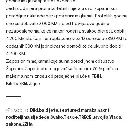
godine imaju besplatne udžbenike.
Jedna od mjera pronatalitetnih mjera u ovoj županiji su i
porodiljne naknade nezaposlenim majkama. Proteklih godina
one su dobivale 2.000 KM, no od travnja ove godine
nezaposlene majke će nakon rođenja svakog djeteta dobiti
4.200 KM što će im biti uplaćeno kroz 12 obroka po 350 KM te
dodatnih 500 KM jednokratne pomoći te će ukupno dobiti
4.700 KM.
Zaposlenim majkama koje su na porodiljnom odsustvo
Županija Zapadnohercegovačka financira 70 % plaće u
maksimalnom iznosu od prosječne plaće u FBiH.
Bild.ba/Klik Jajce
TAGGED:
Bild.ba
dijete
featured
maraka
nacrt
roditeljima
sljedeće
Svako
Tisuće
TREĆE
usvojila
Vlada
zakona
ŽZHa