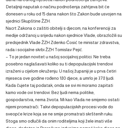
Detaljniji naputak o načinu podnošenja zahtjeva bit će
donesen u roku od 15 dana nakon što Zakon bude usvojen na
sjednici Skupštine ŽZH.
Nacrt Zakona o zaštiti obitelji s djecom, na konferenciji za
medije održanoj u srijedu nakon sjednice Vlade, obrazložili su
predsjednik Vlade ŽZH Zdenko Ćosić te ministar zdravstva,
rada i socijalne skrbi ŽZH Tomislav Pejić.
– To je jedan novitet u našoj socijalnoj politici. Ne treba
posebno naglašavati koliko su ti depopulacijski trendovi
izraženi u cijelom okruženju. U našoj županiji je u prva četiri
mjeseca ove godine rođeno 180 djece, a umrlo je 378 ljudi.
Kada čujete taj podatak, onda se svi mi moramo zapitati
kamo vode ovi trendovi. Bez ljudi nema politike,
gospodarstva, nema života. Mi kao Vlada ne smijemo ostati
nijemi promatrači. Takvi depopulacijskih procesi vode do
sveopće krize koja se ne smije promatrati skrštenih ruku.
Stoga smo odlučili da onim roditeljima koji žele imati više