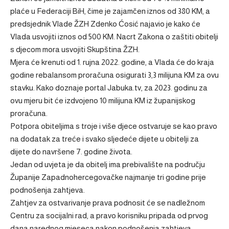
plaće u Federaciji BiH, čime je zajamčen iznos od 380 KM, a
predsjednik Vlade ŽZH Zdenko Ćosić najavio je kako će
Vlada usvojiti iznos od 500 KM. Nacrt Zakona o zaštiti obitelji
s djecom mora usvojiti Skupština ŽZH.
Mjera će krenuti od 1. rujna 2022. godine, a Vlada će do kraja
godine rebalansom proračuna osigurati 3,3 milijuna KM za ovu
stavku. Kako doznaje portal Jabuka.tv, za 2023. godinu za
ovu mjeru bit će izdvojeno 10 milijuna KM iz županijskog
proračuna.
Potpora obiteljima s troje i više djece ostvaruje se kao pravo
na dodatak za treće i svako sljedeće dijete u obitelji za
dijete do navršene 7. godine života.
Jedan od uvjeta je da obitelj ima prebivalište na području
Županije Zapadnohercegovačke najmanje tri godine prije
podnošenja zahtjeva.
Zahtjev za ostvarivanje prava podnosit će se nadležnom
Centru za socijalni rad, a pravo korisniku pripada od prvog
dana narednog mjeseca nakon podnošenja zahtjeva.