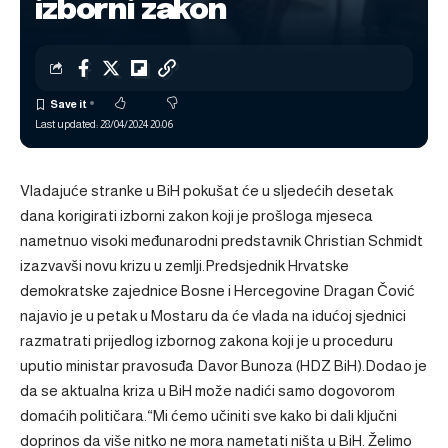
izborni zakon
Last updated: 28/04/2024 20:06
Vladajuće stranke u BiH pokušat će u sljedećih desetak
dana korigirati izborni zakon koji je prošloga mjeseca
nametnuo visoki međunarodni predstavnik Christian Schmidt
izazvavši novu krizu u zemlji.Predsjednik Hrvatske
demokratske zajednice Bosne i Hercegovine Dragan Čović
najavio je u petak u Mostaru da će vlada na idućoj sjednici
razmatrati prijedlog izbornog zakona koji je u proceduru
uputio ministar pravosuđa Davor Bunoza (HDZ BiH).Dodao je
da se aktualna kriza u BiH može nadići samo dogovorom
domaćih političara.“Mi ćemo učiniti sve kako bi dali ključni
doprinos da više nitko ne mora nametati ništa u BiH. Želimo