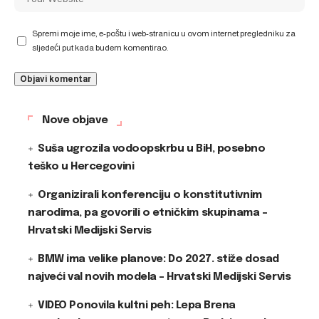
Spremi moje ime, e-poštu i web-stranicu u ovom internet pregledniku za
sljedeći put kada budem komentirao.
Nove objave
Suša ugrozila vodoopskrbu u BiH, posebno
teško u Hercegovini
Organizirali konferenciju o konstitutivnim
narodima, pa govorili o etničkim skupinama –
Hrvatski Medijski Servis
BMW ima velike planove: Do 2027. stiže dosad
najveći val novih modela – Hrvatski Medijski Servis
VIDEO Ponovila kultni peh: Lepa Brena