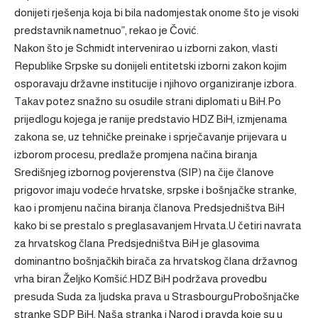
donijeti rješenja koja bi bila nadomjestak onome što je visoki
predstavnik nametnuo”, rekao je Čović.
Nakon što je Schmidt intervenirao u izborni zakon, vlasti
Republike Srpske su donijeli entitetski izborni zakon kojim
osporavaju državne institucije i njihovo organiziranje izbora.
Takav potez snažno su osudile strani diplomati u BiH.Po
prijedlogu kojega je ranije predstavio HDZ BiH, izmjenama
zakona se, uz tehničke preinake i sprječavanje prijevara u
izborom procesu, predlaže promjena načina biranja
Središnjeg izbornog povjerenstva (SIP) na čije članove
prigovor imaju vodeće hrvatske, srpske i bošnjačke stranke,
kao i promjenu načina biranja članova Predsjedništva BiH
kako bi se prestalo s preglasavanjem Hrvata.U četiri navrata
za hrvatskog člana Predsjedništva BiH je glasovima
dominantno bošnjačkih birača za hrvatskog člana državnog
vrha biran Željko Komšić.HDZ BiH podržava provedbu
presuda Suda za ljudska prava u StrasbourguProbošnjačke
stranke SDP BiH, Naša stranka i Narod i pravda koje su u