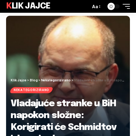
KLIK JAJCE
Aa
Klik Jajce
>
Blog
>
Nekategorizirano
>
Vladajuće stranke u BiH napokon složne: Korigirati će Schmidtov izborni zakon
NEKATEGORIZIRANO
Vladajuće stranke u BiH
napokon složne:
Korigirati će Schmidtov