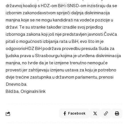
državnoj koaliciji s HDZ-om BiH i SNSD-om inzistiraju da se
izbornim zakonodavstvom spriječi daljnja diskriminacija
manjina koje se ne mogu kandidirati na vodeće pozicije u
državi. Te su stranke također izradile svoj prijedlog
izbornoga zakona koji još nije predstavljen javnosti.Čovića
pitali o mogućnosti izbijanja rata u BiH, evo što im je
odgovorioHDZ BiH podržava provedbu presuda Suda za
ljudska prava u Strasbourgu kojima je utvrđena diskriminacija
manjina, no tvrde da je te izmjene trenutno nemoguće
provesti jer zahtijevaju izmjenu ustava za koju je potrebno
dvije trećine zastupnika u državnom parlamentu, prenosi
Dnevno.ba.
Bild.ba: Originalni link
Facebook