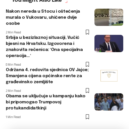
You Might Also Like
Nakon nereda u Stocu i oštećenja
murala o Vukovaru, uhićene dvije
osobe
2 Min Read
Srbija u bezizlaznoj situaciji, Vučić
bjesni na Hrvatsku. Izgovorena i
znakovita rečenica: ‘Ona specijalna
operacija…‘
8 Min Read
Održana 4. redovita sjednica OV Jajce;
Smanjena cijena općinske rente za
građevinsko zemljište
2 Min Read
Obama se uključuje u kampanju kako
bi pripomogao Trumpovoj
protukandidatkinji
1 Min Read