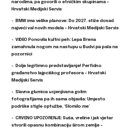
narodima, pa govorili o etničkim skupinama –
Hrvatski Medijski Servis
BMW ima velike planove: Do 2027. stiže dosad
najveći val novih modela – Hrvatski Medijski Servis
VIDEO Ponovila kultni peh: Lepa Brena
zamahnula nogom na nastupu u Budvi pa pala na
pozornici
Dolje legitimno predstavljanje! Perfidno
građanstvo lajpciškog profesora – Hrvatski
Medijski Servis
Slavna glumica ucjenjivana golim
fotografijama pa ih sama objavila: Umjesto
podrške stigle optužbe, ‘Slomilo me’
CRVENO UPOZORENJE: Suša, vreline i jak vjetar
stvorili opasnu kombinaciju širom zemlje –