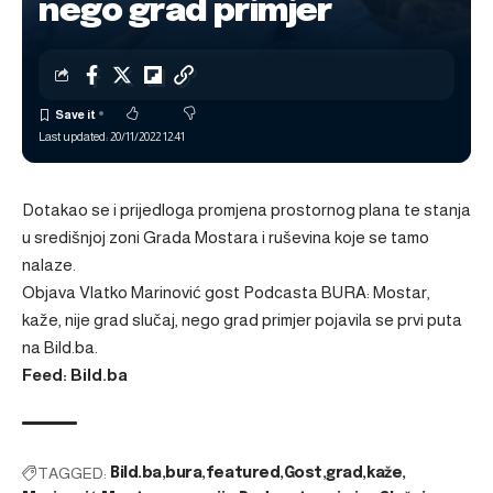
nego grad primjer
Last updated: 20/11/2022 12:41
Dotakao se i prijedloga promjena prostornog plana te stanja
u središnjoj zoni Grada Mostara i ruševina koje se tamo
nalaze.
Objava
Vlatko Marinović gost Podcasta BURA: Mostar,
kaže, nije grad slučaj, nego grad primjer
pojavila se prvi puta
na
Bild.ba
.
Feed: Bild.ba
TAGGED:
Bild.ba
bura
featured
Gost
grad
kaže