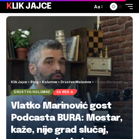
KLIK JAJCE
Aa
Klik Jajce
>
Blog
>
Kolumne
>
Drustvo/Kolumne
>
Vlatko Marinović gost Podcasta BURA: Mostar, kaže, nije grad slučaj, nego grad primjer
DRUSTVO/KOLUMNE
SA WEB-A
Vlatko Marinović gost
Podcasta BURA: Mostar,
kaže, nije grad slučaj,