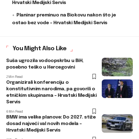
Hrvatski Medijski Servis
Planinar preminuo na Biokovu nakon što je
ostao bez vode – Hrvatski Medijski Servis
You Might Also Like
Suša ugrozila vodoopskrbu u BiH,
posebno teško u Hercegovini
2 Min Read
Organizirali konferenciju o
konstitutivnim narodima, pa govorili o
etničkim skupinama – Hrvatski Medijski
Servis
6 Min Read
BMW ima velike planove: Do 2027. stiže
dosad najveći val novih modela –
Hrvatski Medijski Servis