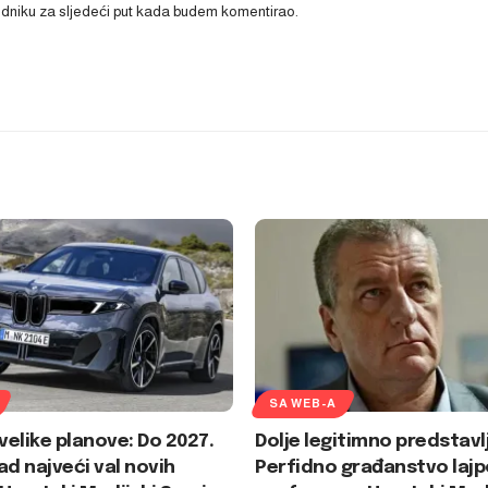
ledniku za sljedeći put kada budem komentirao.
SA WEB-A
elike planove: Do 2027.
Dolje legitimno predstavl
ad najveći val novih
Perfidno građanstvo lajp