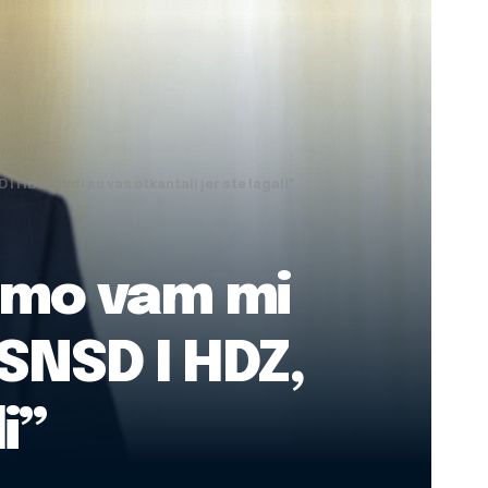
 HDZ, ljudi su vas otkantali jer ste lagali”
ismo vam mi
 SNSD I HDZ,
i”