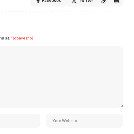
Facebook
Twitter
ena sa
* (obavezno)