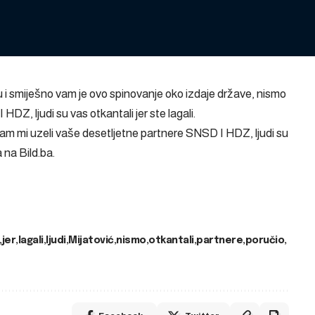
 i smiješno vam je ovo spinovanje oko izdaje države, nismo
DZ, ljudi su vas otkantali jer ste lagali.
am mi uzeli vaše desetljetne partnere SNSD I HDZ, ljudi su
a na
Bild.ba
.
jer
lagali
ljudi
Mijatović
nismo
otkantali
partnere
poručio