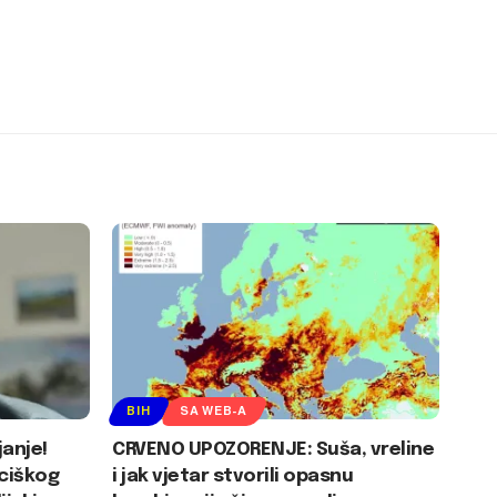
BIH
SA WEB-A
janje!
CRVENO UPOZORENJE: Suša, vreline
ciškog
i jak vjetar stvorili opasnu