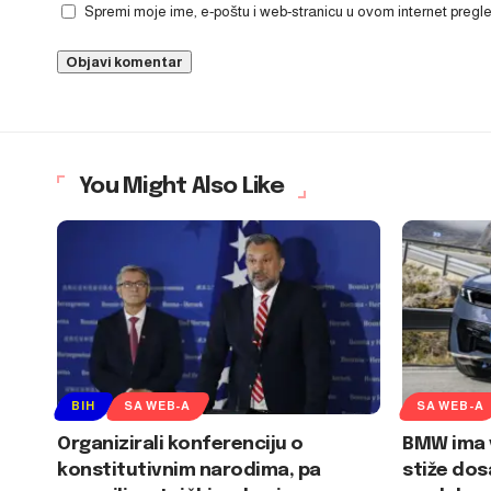
Spremi moje ime, e-poštu i web-stranicu u ovom internet preg
You Might Also Like
BIH
SA WEB-A
SA WEB-A
Organizirali konferenciju o
BMW ima v
konstitutivnim narodima, pa
stiže dos