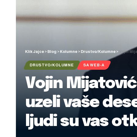
Klik Jajce
>
Blog
>
Kolumne
>
Drustvo/Kolumne
>
Vojin Mij
DRUSTVO/KOLUMNE
SA WEB-A
Vojin Mijatovi
uzeli vaše des
ljudi su vas otk