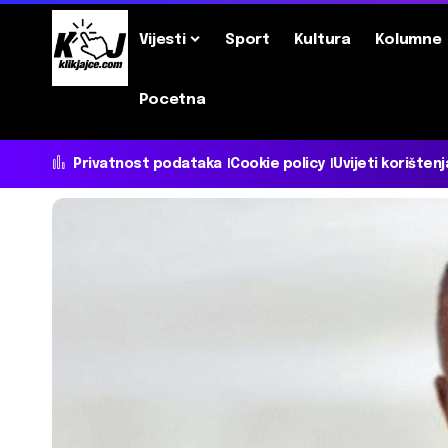
Vijesti
Sport
Kultura
Kolumne
Pocetna
Privatnost podataka
Cookie policy
Uvijeti korištenj