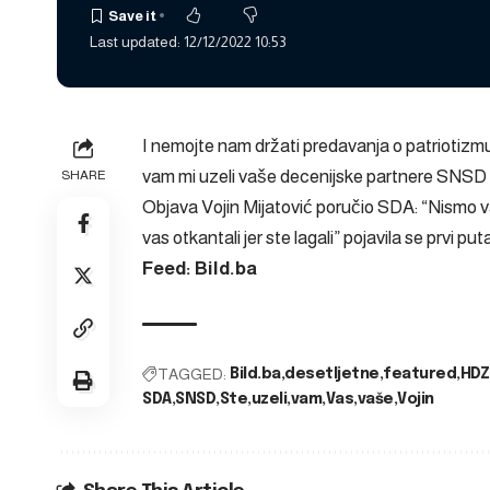
Last updated: 12/12/2022 10:53
I nemojte nam držati predavanja o patriotizmu
vam mi uzeli vaše decenijske partnere SNSD I H
SHARE
Objava
Vojin Mijatović poručio SDA: “Nismo v
vas otkantali jer ste lagali”
pojavila se prvi put
Feed: Bild.ba
TAGGED:
Bild.ba
desetljetne
featured
HDZ
SDA
SNSD
Ste
uzeli
vam
Vas
vaše
Vojin