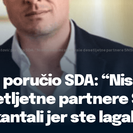
atović poručio SDA: “Nismo vam mi uzeli vaše desetljetne partnere SNSD I
ć poručio SDA: “N
etljetne partnere
antali jer ste lagal