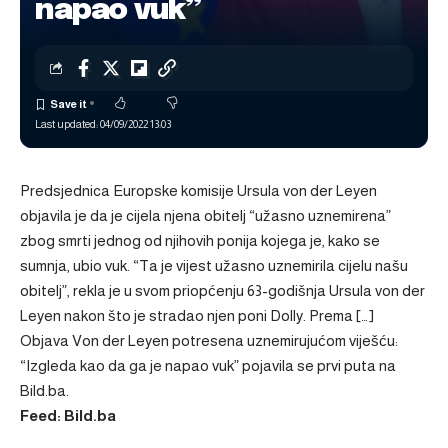
napao vuk”
Last updated: 04/09/2022 13:03
Predsjednica Europske komisije Ursula von der Leyen
objavila je da je cijela njena obitelj “užasno uznemirena”
zbog smrti jednog od njihovih ponija kojega je, kako se
sumnja, ubio vuk. “Ta je vijest užasno uznemirila cijelu našu
obitelj”, rekla je u svom priopćenju 63-godišnja Ursula von der
Leyen nakon što je stradao njen poni Dolly. Prema […]
Objava
Von der Leyen potresena uznemirujućom viješću:
“Izgleda kao da ga je napao vuk”
pojavila se prvi puta na
Bild.ba
.
Feed: Bild.ba