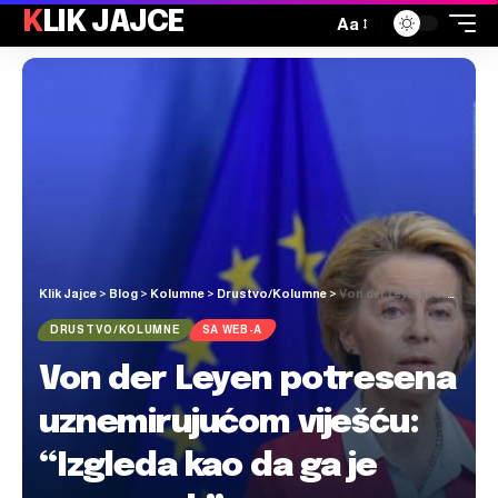
KLIK JAJCE
Aa
Klik Jajce
>
Blog
>
Kolumne
>
Drustvo/Kolumne
>
Von der Leyen potresena uznemirujućom viješću: “Izgleda kao da ga je napao vuk”
DRUSTVO/KOLUMNE
SA WEB-A
Von der Leyen potresena
uznemirujućom viješću:
“Izgleda kao da ga je