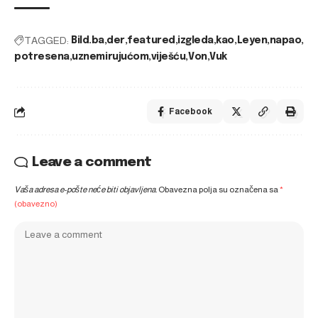
TAGGED:
Bild.ba
der
featured
izgleda
kao
Leyen
napao
potresena
uznemirujućom
viješću
Von
Vuk
Facebook
Leave a comment
Vaša adresa e-pošte neće biti objavljena.
Obavezna polja su označena sa
*
(obavezno)