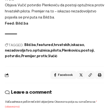
Objava
Vučić potvrdio Plenkoviću da postoji optužnica protiv
hrvatskih pilota. Premijer na to – iskazao nezadovoljstvo
pojavila se prvi puta na
Bild.ba
.
Feed: Bild.ba
TAGGED:
Bild.ba
featured
hrvatskih
iskazao
nezadovoljstvo
optužnica
pilota
Plenkoviću
postoji
potvrdio
Premijer
protiv
Vučić
Facebook
Leave a comment
Vaša adresa e-pošte neće biti objavljena.
Obavezna polja su označena sa
*
(obavezno)