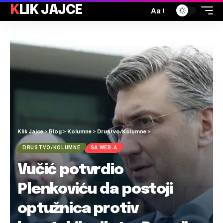
KLIK JAJCE
Aa
Klik Jajce
>
Blog
>
Kolumne
>
Drustvo/Kolumne
>
Vučić potvrdio Plenkoviću da postoji optužnica protiv hrvatskih pilota. Premijer na to – iskazao nezadovoljstvo
DRUSTVO/KOLUMNE
SA WEB-A
Vučić potvrdio
Plenkoviću da postoji
optužnica protiv