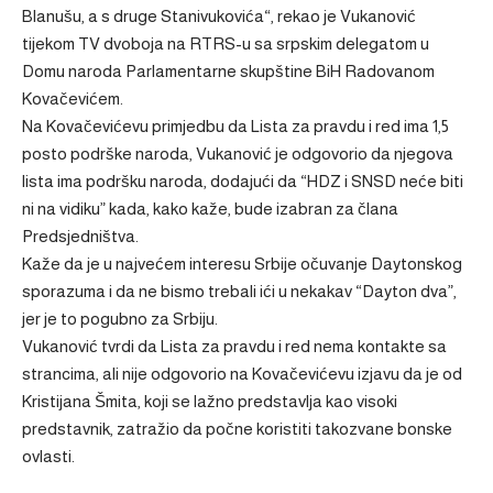
Blanušu, a s druge Stanivukovića“, rekao je Vukanović
tijekom TV dvoboja na
RTRS-u
sa srpskim delegatom u
Domu naroda Parlamentarne skupštine BiH
Radovanom
Kovačevićem.
Na Kovačevićevu primjedbu da Lista za pravdu i red ima 1,5
posto podrške naroda, Vukanović je odgovorio da njegova
lista ima podršku naroda, dodajući da “HDZ i SNSD neće biti
ni na vidiku” kada, kako kaže, bude izabran za člana
Predsjedništva.
Kaže da je u najvećem interesu Srbije očuvanje Daytonskog
sporazuma i da ne bismo trebali ići u nekakav “Dayton dva”,
jer je to pogubno za Srbiju.
Vukanović tvrdi da Lista za pravdu i red nema kontakte sa
strancima, ali nije odgovorio na Kovačevićevu izjavu da je od
Kristijana Šmita, koji se lažno predstavlja kao visoki
predstavnik, zatražio da počne koristiti takozvane bonske
ovlasti.