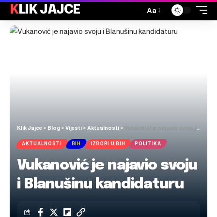
KLIK JAJCE
Aa
Klik Jajce
>
Blog
>
Vijesti
>
Aktualnosti
>
Vukanović je najavio svoju i Blanušinu kandidaturu
AKTUALNOSTI
BIH
IZBORI U BIH
POLITIKA
Vukanović je najavio svoju
i Blanušinu kandidaturu