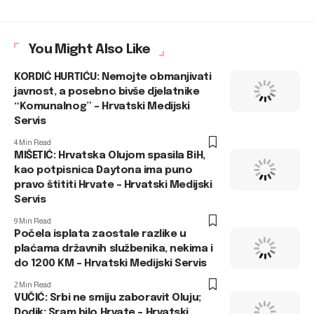
You Might Also Like
KORDIĆ HURTIĆU: Nemojte obmanjivati
javnost, a posebno bivše djelatnike
“Komunalnog” – Hrvatski Medijski
Servis
4 Min Read
MIŠETIĆ: Hrvatska Olujom spasila BiH,
kao potpisnica Daytona ima puno
pravo štititi Hrvate – Hrvatski Medijski
Servis
9 Min Read
Počela isplata zaostale razlike u
plaćama državnih službenika, nekima i
do 1200 KM – Hrvatski Medijski Servis
2 Min Read
VUČIĆ: Srbi ne smiju zaboravit Oluju;
Dodik: Sram bilo Hrvate – Hrvatski