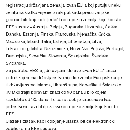
registraciju državljana zemalja izvan EU-a koji putuju u neku
zemlju na kratko vrijeme, svaki put kada pređu vanjske
granice bilo koje od sljedećih europskih zemalja koje koriste
EES sustav – Austrija, Belgija, Bugarska, Hrvatska, Češka,
Danska, Estonija, Finska, Francuska, Njemačka, Grčka,
Mađarska, Island, Italija, Latvija, Lihtenštajn, Litva,
Luksemburg, Malta, Nizozemska, Norveška, Poljska, Portugal,
Rumunjska, Slovačka, Slovenija, Španjolska, Švedska,
Švicarska.
Za potrebe EES-a, „državljanin države izvan EU-a“ znači
putnik koji nema državljanstvo nijedne zemlje Europske unije
ili državljanstvo Islanda, Lihtenštajna, Norveške ili Švicarske.
„Kratkotrajni boravak“ znači do 90 dana u bilo kojem
razdoblju od 180 dana. To se razdoblje izračunava kao
jedinstveno razdoblje za sve europske zemlje koje koriste
EES.
Ulazak i izlazak, kao i odbijanje ulaska, bit će elektronički
zabilježeni u EES sustavu.