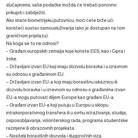
slučajevima, vaše podatke možda će trebati ponovno
prikupiti i zabilježiti.
Ako imate biometrijsku putovnicu, moći ćete brže ući
koristeći sustav samousluživanja (ako je dostupan na tom
graničnom prijelazu).
Na koga se to ne odnosi?
– Građani europskih zemalja koje koriste EES, kao i Cipra i
Irske.
– Državljani izvan EU koji imaju dozvolu boravka i u izravnom
su odnosu s građaninom EU.
– Državljani izvan EU-a koji imaju boravišnu iskaznicu ili
dozvolu boravka i u izravnom su odnosu s građanima izvan
EU-a mogu putovati diljem Europe kao građani EU-a.
– Građani izvan EU-a koji putuju u Europu u sklopu
intrakorporativnog transfera ili u svrhu istraživanja, studija,
osposobljavanja, volonterskog rada, programa studentske
razmjene ili obrazovnih projekata.
– Nositelji boravišnih dozvola i dugoročnih viza.