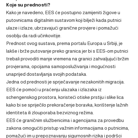
Koje su prednosti?
Kako je navedeno, EES će postupno zamijeniti žigove u
putovnicama digitalnim sustavom koji bilježi kada putnici
ulaze i izlaze, ubrzavajući granične provjere i pomažući
osoblju da radi učinkovitije.
Prednost ovog sustava, prema portalu Europa u Srbiji, je
lakše i brže putovanje preko granica jer bi s EES-om putnici
trebali provoditi manje vremena na granici zahvaljujući bržim
provjerama, opcijama samoposluživanja i mogućnosti
unaprijed dostavljanja svojih podataka.
Jedna od prednosti je sprječavanje nezakonitih migracija.
EES će pomoći u praćenju ulazaka i izlazaka iz
schengenskog prostora, koristeći otiske prstiju i slike lica
kako bi se spriječilo prekoračenje boravka, korištenje lažnih
identiteta ili zlouporaba bezviznog režima.
EES će graničnim službenicima i agencijama za provedbu
zakona omogućiti pristup važnim informacijama o putnicima,
pomažući im u prepoznavanju sigurnosnih rizika i podršci