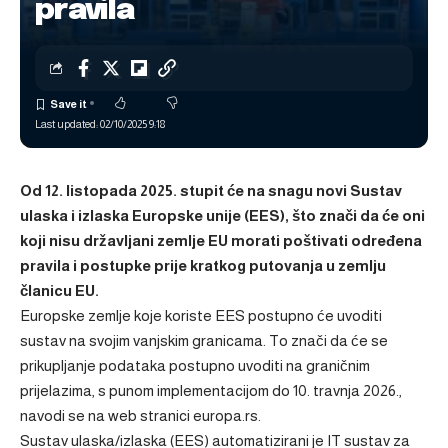
pravila
Last updated: 02/10/2025 9:18
Od 12. listopada 2025. stupit će na snagu novi Sustav
ulaska i izlaska Europske unije (EES), što znači da će oni
koji nisu državljani zemlje EU morati poštivati ​​određena
pravila i postupke prije kratkog putovanja u zemlju
članicu EU.
Europske zemlje koje koriste EES postupno će uvoditi
sustav na svojim vanjskim granicama. To znači da će se
prikupljanje podataka postupno uvoditi na graničnim
prijelazima, s punom implementacijom do 10. travnja 2026.,
navodi se na web stranici europa.rs.
Sustav ulaska/izlaska (EES) automatizirani je IT sustav za