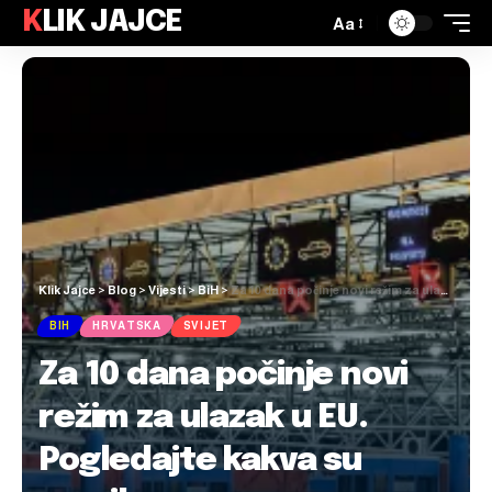
KLIK JAJCE
Aa
Klik Jajce
>
Blog
>
Vijesti
>
BiH
>
Za 10 dana počinje novi režim za ulazak u EU. Pogledajte kakva su pravila
BIH
HRVATSKA
SVIJET
Za 10 dana počinje novi
režim za ulazak u EU.
Pogledajte kakva su