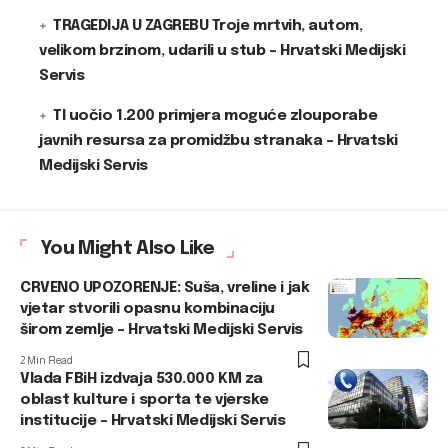
TRAGEDIJA U ZAGREBU Troje mrtvih, autom,
velikom brzinom, udarili u stub – Hrvatski Medijski
Servis
TI uočio 1.200 primjera moguće zlouporabe
javnih resursa za promidžbu stranaka – Hrvatski
Medijski Servis
You Might Also Like
CRVENO UPOZORENJE: Suša, vreline i jak
vjetar stvorili opasnu kombinaciju
širom zemlje – Hrvatski Medijski Servis
2 Min Read
Vlada FBiH izdvaja 530.000 KM za
oblast kulture i sporta te vjerske
institucije – Hrvatski Medijski Servis