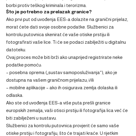
borbi protiv teškog kriminala i terorizma.
Što je potrebno za prelazak granice?
Ako prvi put od uvođenja EES-a dolazite na granični prijelaz,
morat ćete dati svoje osobne podatke. Službenici za
kontrolu putovnica skenirat će vaše otiske prstiju ili
fotografirati vaše lice. Ti će se podaci zabilježiti u digitalnu
datoteku.
Ovaj proces može biti brži ako unaprijed registrirate neke
podatke pomoću:
– posebna oprema („sustav samoposluživanja“), ako je
dostupna na vašem graničnom prijelazu; i/ili
– mobilne aplikacije – ako ih osigurava zemlja dolaska ili
odlaska.
Ako ste od uvođenja EES-a više puta prešli granice
europskih zemalja, vaši otisci prstiju ili fotografija lica već će
biti zabilježeni u sustavu.
Službenici za kontrolu putovnica provjerit će samo vaše
otiske prstiju i fotografiju, što će trajati kraće. U rijetkim