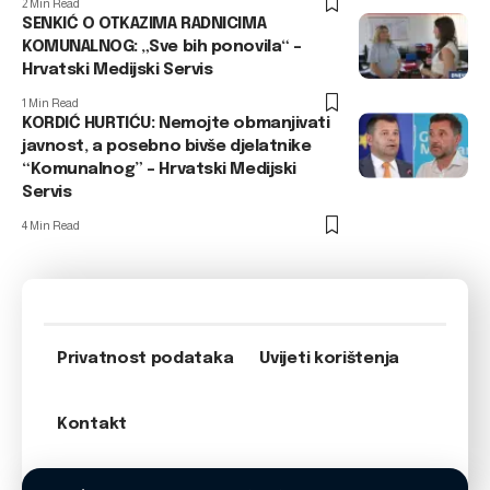
2 Min Read
SENKIĆ O OTKAZIMA RADNICIMA
KOMUNALNOG: „Sve bih ponovila“ –
Hrvatski Medijski Servis
1 Min Read
KORDIĆ HURTIĆU: Nemojte obmanjivati
javnost, a posebno bivše djelatnike
“Komunalnog” – Hrvatski Medijski
Servis
4 Min Read
Privatnost podataka
Uvijeti korištenja
Kontakt