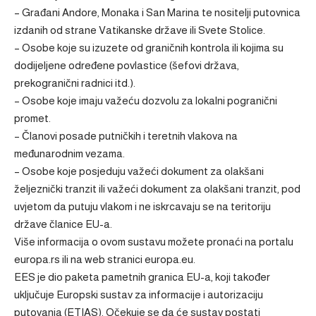
– Građani Andore, Monaka i San Marina te nositelji putovnica
izdanih od strane Vatikanske države ili Svete Stolice.
– Osobe koje su izuzete od graničnih kontrola ili kojima su
dodijeljene određene povlastice (šefovi država,
prekogranični radnici itd.).
– Osobe koje imaju važeću dozvolu za lokalni pogranični
promet.
– Članovi posade putničkih i teretnih vlakova na
međunarodnim vezama.
– Osobe koje posjeduju važeći dokument za olakšani
željeznički tranzit ili važeći dokument za olakšani tranzit, pod
uvjetom da putuju vlakom i ne iskrcavaju se na teritoriju
države članice EU-a.
Više informacija o ovom sustavu možete pronaći na portalu
europa.rs ili na web stranici europa.eu.
EES je dio paketa pametnih granica EU-a, koji također
uključuje Europski sustav za informacije i autorizaciju
putovanja (ETIAS). Očekuje se da će sustav postati