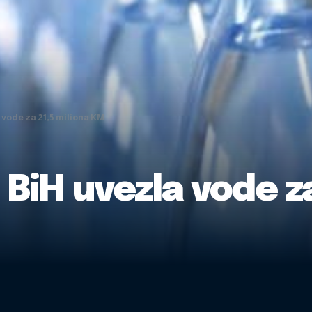
 vode za 21,5 miliona KM
 BiH uvezla vode z