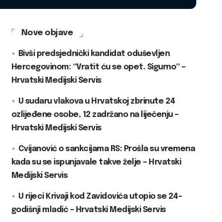
Nove objave
Bivši predsjednički kandidat oduševljen
Hercegovinom: “Vratit ću se opet. Sigurno” –
Hrvatski Medijski Servis
U sudaru vlakova u Hrvatskoj zbrinute 24
ozlijeđene osobe, 12 zadržano na liječenju –
Hrvatski Medijski Servis
Cvijanović o sankcijama RS: Prošla su vremena
kada su se ispunjavale takve želje – Hrvatski
Medijski Servis
U rijeci Krivaji kod Zavidovića utopio se 24-
godišnji mladić – Hrvatski Medijski Servis