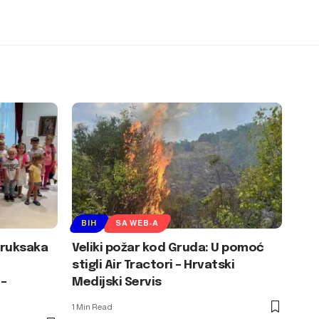
BIH
SA WEB-A
 ruksaka
Veliki požar kod Gruda: U pomoć
stigli Air Tractori – Hrvatski
 –
Medijski Servis
1 Min Read