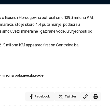
u Bosnu i Hercegovinu potrošili smo 109,3 miliona KM,
na maraka, što je skoro 4,4 puta manje, podaci su
smo uvezli mineralne i gazirane vode, u vrijednosti od
21,5 miliona KM
appeared first on
Centralna.ba
.
e
miliona
pola
uvezla
vode
Facebook
Twitter