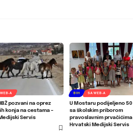
 WEB-A
BIH
SA WEB-A
HBŽ pozvani na oprez
U Mostaru podijeljeno 50
jih konja na cestama –
sa školskim priborom
Medijski Servis
pravoslavnim prvačićima
Hrvatski Medijski Servis