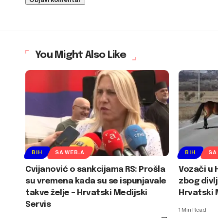
You Might Also Like
BIH
SA WEB-A
BIH
SA
Cvijanović o sankcijama RS: Prošla
Vozači u 
su vremena kada su se ispunjavale
zbog divl
takve želje – Hrvatski Medijski
Hrvatski 
Servis
1 Min Read