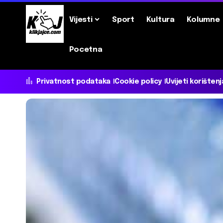
Vijesti
Sport
Kultura
Kolumne
Pocetna
Privatnost podataka
Cookie policy
Uvijeti korištenj