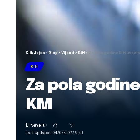
Klik Jajce
>
Blog
>
Vijesti
>
BiH
>
Za pola godine BiH uvezla
BIH
Za pola godine
KM
Last updated: 04/08/2022 9:43