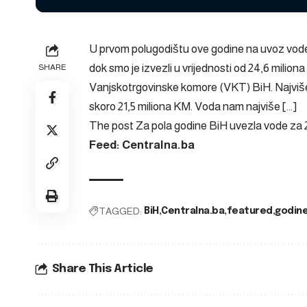
U prvom polugodištu ove godine na uvoz vode 
dok smo je izvezli u vrijednosti od 24,6 milio
SHARE
Vanjskotrgovinske komore (VKT) BiH. Najviše 
skoro 21,5 miliona KM. Voda nam najviše […]
The post
Za pola godine BiH uvezla vode za 
Feed: Centralna.ba
TAGGED:
BiH
Centralna.ba
featured
godin
Share This Article