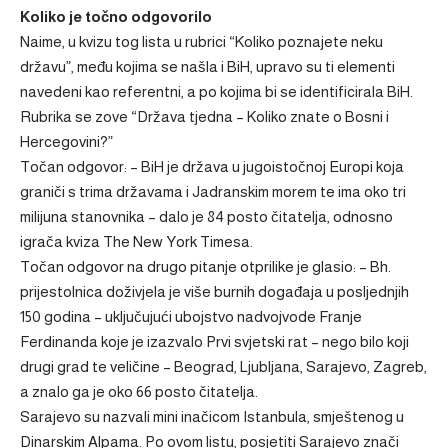
Koliko je točno odgovorilo
Naime, u kvizu tog lista u rubrici “Koliko poznajete neku
državu”, među kojima se našla i BiH, upravo su ti elementi
navedeni kao referentni, a po kojima bi se identificirala BiH.
Rubrika se zove “Država tjedna – Koliko znate o Bosni i
Hercegovini?”
Točan odgovor: – BiH je država u jugoistočnoj Europi koja
graniči s trima državama i Jadranskim morem te ima oko tri
milijuna stanovnika – dalo je 84 posto čitatelja, odnosno
igrača kviza The New York Timesa.
Točan odgovor na drugo pitanje otprilike je glasio: – Bh.
prijestolnica doživjela je više burnih događaja u posljednjih
150 godina – uključujući ubojstvo nadvojvode Franje
Ferdinanda koje je izazvalo Prvi svjetski rat – nego bilo koji
drugi grad te veličine – Beograd, Ljubljana, Sarajevo, Zagreb,
a znalo ga je oko 66 posto čitatelja.
Sarajevo su nazvali mini inačicom Istanbula, smještenog u
Dinarskim Alpama. Po ovom listu, posjetiti Sarajevo znači