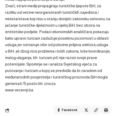
Znači, strani mediji propagiraju turističke ljepote BiH, za
razliku od većine neorganiziranih turističkih zajednica i
ministarstava koji nisu u stanju donijeti zakonsku osnovicu za
jačanje turističke djelatnosti u cijeloj BiH, bez obzira na
entitetske podjele. Podaci ekonomskih analitičara pokazuju
kako upravo turizam zaslužuje posebnu pozornost u oblasti
usluga jer ostvaruje više od polovine priljeva sektora usluga
u BiH, ali zbog niza problema i loših zakona, loše koordinacije,
malog ulaganja, bh. turizam još nije razvio svoje prave
potencijale. Spominje se i analiza Svjetskog vijeća za
putovanja i turizam u kojoj se predviđa da bi zaradom od
međunarodnih posjetitelja i turističkog proizvoda BiH mogla
generirati 15 posto bh. izvoza.
www.vecernji.ba
Facebook