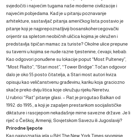
svjedočiti i najvećim tugama naše moderne civilizacije i
najvećim pobjedama. Kad je u pitanju poznavanje
arhitekture, sastavljač pitanja američkog lista postavio je
pitanje koji je najprepoznatljiviji bosanskohercegovački
orijentir sa spletom neobičnih uličica kojima je okružen i
predstavlja tipičan mamac za turiste? Okolne ulice prepune
su taverni u kojima se nude razne tjestenine, ćevapi, kebab.
Kao odgovori ponuđene su lokacije poput “Most Pulteney”,
“Most Rialto”, “Stari most”, “Tower Bridge”.Točan odgovor
dalo je oko 55 posto čitatelja, a Stari most autori kviza
opisuju kao veličanstvenu građevinu, kariku koja graciozno
skače preko dviju litica koje okružuju rijeku Neretvu.
U rubrici “Rat” pitanje glasi: – Rat je progutao Balkan od
1992. do 1995., a koji je zapaljen prestankom socijalističke
diktature i rascjepom nekadašnje mirne savezne države. Je li
riječ o Češkoj, Armeniji, Sovjetskom Savezu ili Jugoslaviji?
Prirodne ljepote
Kao najpoznatija jela u BiH The New York Times spominje