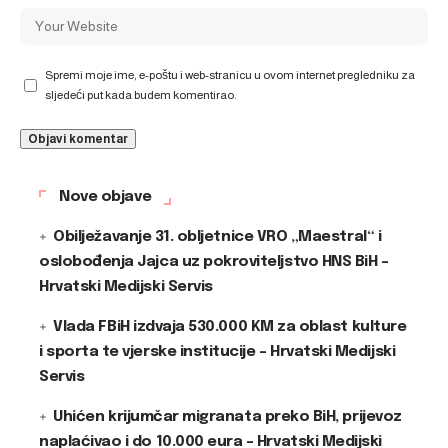
Spremi moje ime, e-poštu i web-stranicu u ovom internet pregledniku za
sljedeći put kada budem komentirao.
Nove objave
Obilježavanje 31. obljetnice VRO „Maestral“ i
oslobođenja Jajca uz pokroviteljstvo HNS BiH –
Hrvatski Medijski Servis
Vlada FBiH izdvaja 530.000 KM za oblast kulture
i sporta te vjerske institucije – Hrvatski Medijski
Servis
Uhićen krijumčar migranata preko BiH, prijevoz
naplaćivao i do 10.000 eura – Hrvatski Medijski