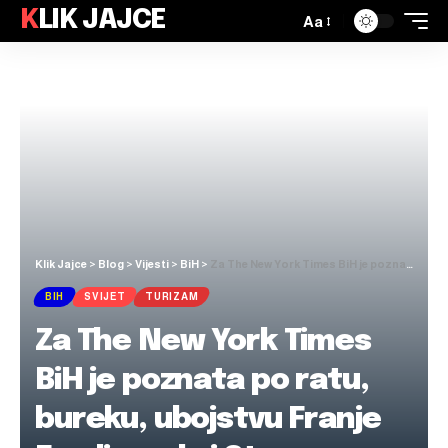
KLIK JAJCE
Aa
Klik Jajce
>
Blog
>
Vijesti
>
BiH
>
Za The New York Times BiH je poznata po ratu, bureku, ubojstvu Franje Ferdinanda i Starom mostu
BIH
SVIJET
TURIZAM
Za The New York Times
BiH je poznata po ratu,
bureku, ubojstvu Franje