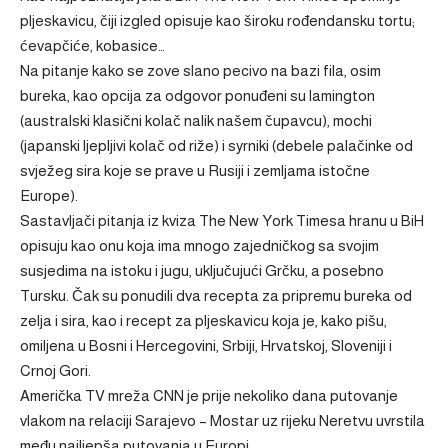
pljeskavicu, čiji izgled opisuje kao široku rođendansku tortu;
ćevapčiće, kobasice…
Na pitanje kako se zove slano pecivo na bazi fila, osim
bureka, kao opcija za odgovor ponuđeni su lamington
(australski klasični kolač nalik našem čupavcu), mochi
(japanski ljepljivi kolač od riže) i syrniki (debele palačinke od
svježeg sira koje se prave u Rusiji i zemljama istočne
Europe).
Sastavljači pitanja iz kviza The New York Timesa hranu u BiH
opisuju kao onu koja ima mnogo zajedničkog sa svojim
susjedima na istoku i jugu, uključujući Grčku, a posebno
Tursku. Čak su ponudili dva recepta za pripremu bureka od
zelja i sira, kao i recept za pljeskavicu koja je, kako pišu,
omiljena u Bosni i Hercegovini, Srbiji, Hrvatskoj, Sloveniji i
Crnoj Gori.
Američka TV mreža CNN je prije nekoliko dana putovanje
vlakom na relaciji Sarajevo – Mostar uz rijeku Neretvu uvrstila
među najljepša putovanja u Europi.