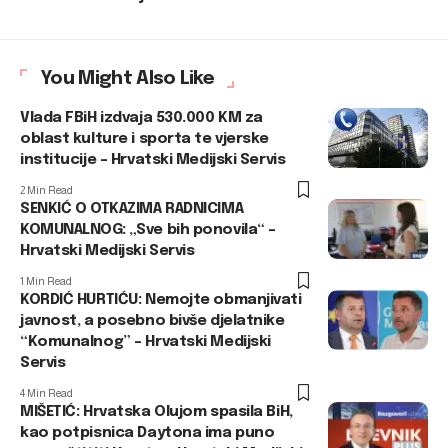
You Might Also Like
Vlada FBiH izdvaja 530.000 KM za
oblast kulture i sporta te vjerske
institucije – Hrvatski Medijski Servis
2 Min Read
SENKIĆ O OTKAZIMA RADNICIMA
KOMUNALNOG: „Sve bih ponovila“ –
Hrvatski Medijski Servis
1 Min Read
KORDIĆ HURTIĆU: Nemojte obmanjivati
javnost, a posebno bivše djelatnike
“Komunalnog” – Hrvatski Medijski
Servis
4 Min Read
MIŠETIĆ: Hrvatska Olujom spasila BiH,
kao potpisnica Daytona ima puno