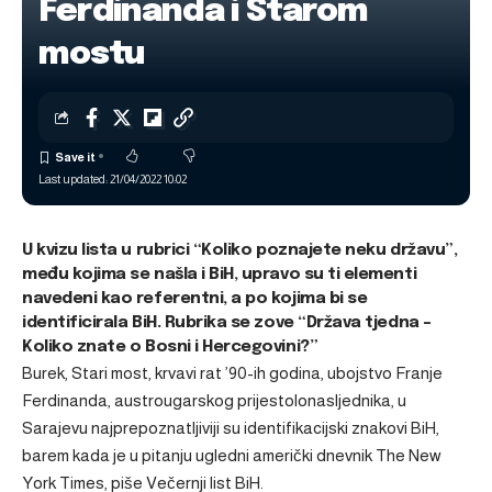
Ferdinanda i Starom
mostu
Last updated: 21/04/2022 10:02
U kvizu lista u rubrici “Koliko poznajete neku državu”,
među kojima se našla i BiH, upravo su ti elementi
navedeni kao referentni, a po kojima bi se
identificirala BiH. Rubrika se zove “Država tjedna –
Koliko znate o Bosni i Hercegovini?”
Burek, Stari most, krvavi rat ’90-ih godina, ubojstvo Franje
Ferdinanda, austrougarskog prijestolonasljednika, u
Sarajevu najprepoznatljiviji su identifikacijski znakovi BiH,
barem kada je u pitanju ugledni američki dnevnik The New
York Times, piše Večernji list BiH.