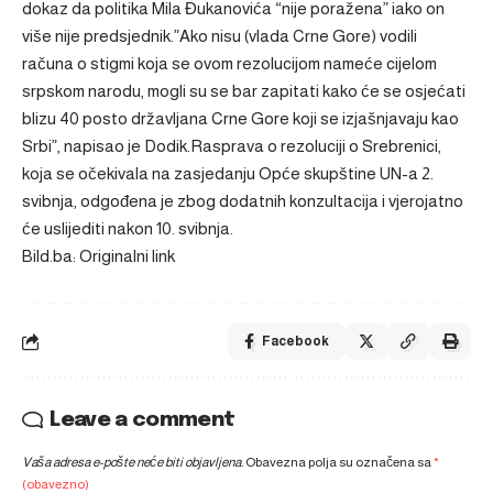
dokaz da politika Mila Đukanovića “nije poražena” iako on
više nije predsjednik.”Ako nisu (vlada Crne Gore) vodili
računa o stigmi koja se ovom rezolucijom nameće cijelom
srpskom narodu, mogli su se bar zapitati kako će se osjećati
blizu 40 posto državljana Crne Gore koji se izjašnjavaju kao
Srbi”, napisao je Dodik.Rasprava o rezoluciji o Srebrenici,
koja se očekivala na zasjedanju Opće skupštine UN-a 2.
svibnja, odgođena je zbog dodatnih konzultacija i vjerojatno
će uslijediti nakon 10. svibnja.
Bild.ba: Originalni link
Facebook
Leave a comment
Vaša adresa e-pošte neće biti objavljena.
Obavezna polja su označena sa
*
(obavezno)