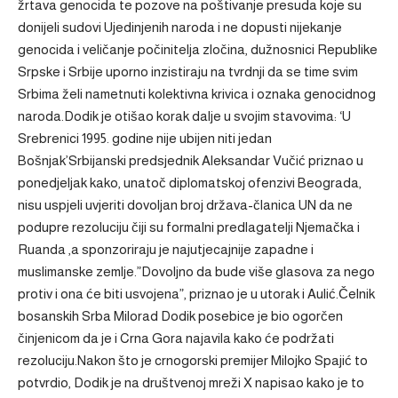
žrtava genocida te pozove na poštivanje presuda koje su
donijeli sudovi Ujedinjenih naroda i ne dopusti nijekanje
genocida i veličanje počinitelja zločina, dužnosnici Republike
Srpske i Srbije uporno inzistiraju na tvrdnji da se time svim
Srbima želi nametnuti kolektivna krivica i oznaka genocidnog
naroda.Dodik je otišao korak dalje u svojim stavovima: ‘U
Srebrenici 1995. godine nije ubijen niti jedan
Bošnjak’Srbijanski predsjednik Aleksandar Vučić priznao u
ponedjeljak kako, unatoč diplomatskoj ofenzivi Beograda,
nisu uspjeli uvjeriti dovoljan broj država-članica UN da ne
podupre rezoluciju čiji su formalni predlagatelji Njemačka i
Ruanda ,a sponzoriraju je najutjecajnije zapadne i
muslimanske zemlje.”Dovoljno da bude više glasova za nego
protiv i ona će biti usvojena”, priznao je u utorak i Aulić.Čelnik
bosanskih Srba Milorad Dodik posebice je bio ogorčen
činjenicom da je i Crna Gora najavila kako će podržati
rezoluciju.Nakon što je crnogorski premijer Milojko Spajić to
potvrdio, Dodik je na društvenoj mreži X napisao kako je to