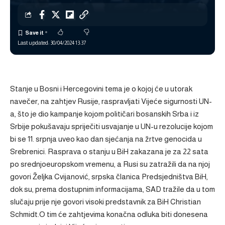
Last updated: 30/04/2024 13:37
Stanje u Bosni i Hercegovini tema je o kojoj će u utorak
navečer, na zahtjev Rusije, raspravljati Vijeće sigurnosti UN-
a, što je dio kampanje kojom političari bosanskih Srba i iz
Srbije pokušavaju spriječiti usvajanje u UN-u rezolucije kojom
bi se 11. srpnja uveo kao dan sjećanja na žrtve genocida u
Srebrenici. Rasprava o stanju u BiH zakazana je za 22 sata
po srednjoeuropskom vremenu, a Rusi su zatražili da na njoj
govori Željka Cvijanović, srpska članica Predsjedništva BiH,
dok su, prema dostupnim informacijama, SAD tražile da u tom
slučaju prije nje govori visoki predstavnik za BiH Christian
Schmidt.O tim će zahtjevima konačna odluka biti donesena