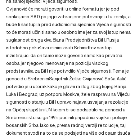
na samoj sjednici Vijeća sigurnosti.
Cvijanović će morati govoriti u online formatu jer je pod
sankcijama SAD pa joj je zabranjeno putovanje u tu zemlju, a
bude li nastupila pred sudionicima sjednice Vijeća sigurnosti
to će morati učiniti samo u osobno ime jer za svoj istup nema
suglasnost druga dva člana Predsjedništva BiH.Rusija
istodobno pokušava minimizirati Schmidtov nastup
inzistirajući da on tamo može govoriti samo kao privatna
osoba jer njegovo imenovanje na poziciju visokog
predstavnika za BiH nije potvrdilo Vijeće sigurnosti.Tema je
genocid u SrebreniciSavjetnik Željke Cvijanović Saša Aulić
potvrdio je u utorak kako je glavni razlog zbog kojeg Banja
Luka i Beograd, uz potporu Moskve, žele raspravu na Vijeću
sigurnosti o stanju u BiH upravo najava usvajanja rezolucije
na Općoj skupštini UN kojom bi se podsjetilo na genocid u
Srebrenici što su ga 1995. počinili pripadnici vojske i policije
bosanskih Srba.Iako se, prema radnoj verziji rezolucije, taj
dokument svodi na to da se podsjeti na više od osam tisuća