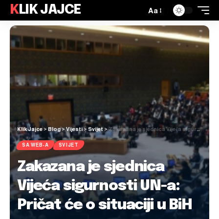
KLIK JAJCE
Aa
Klik Jajce
>
Blog
>
Vijesti
>
Svijet
>
Zakazana je sjednica Vijeća sigurnosti UN-a: Pričat će o situaciji u BiH
SA WEB-A
SVIJET
Zakazana je sjednica
Vijeća sigurnosti UN-a:
Pričat će o situaciji u BiH