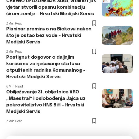
CRVENO UPOZORENJE: Suša, vreline i jak
vjetar stvorili opasnu kombinaciju
širom zemlje – Hrvatski Medijski Servis
2 Min Read
Planinar preminuo na Biokovu nakon
što je ostao bez vode – Hrvatski
Medijski Servis
2 Min Read
Postignut dogovor o daljnjim
koracima za rješavanje statusa
otpuštenih radnika Komunalnog –
Hrvatski Medijski Servis
6 Min Read
Obilježavanje 31. obljetnice VRO
„Maestral“ i oslobođenja Jajca uz
pokroviteljstvo HNS BiH – Hrvatski
Medijski Servis
2 Min Read