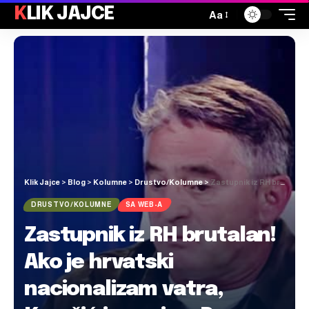
KLIK JAJCE
Aa
Klik Jajce
>
Blog
>
Kolumne
>
Drustvo/Kolumne
>
Zastupnik iz RH brutalan! Ako je hrvatski nacionalizam vatra, Komšić je gorivo. Porazno je da mu je HRT dao prostor da se ruga!
DRUSTVO/KOLUMNE
SA WEB-A
Zastupnik iz RH brutalan!
Ako je hrvatski
nacionalizam vatra,