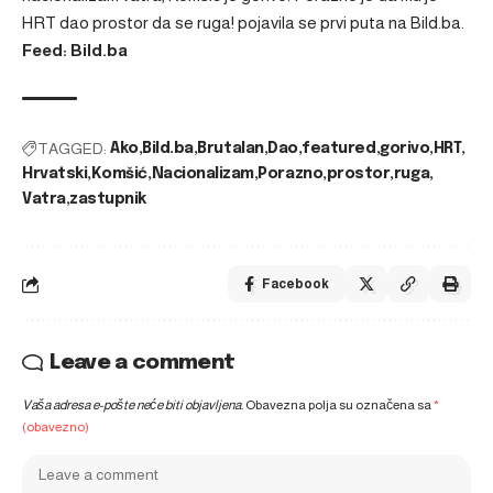
HRT dao prostor da se ruga!
pojavila se prvi puta na
Bild.ba
.
Feed: Bild.ba
TAGGED:
Ako
Bild.ba
Brutalan
Dao
featured
gorivo
HRT
Hrvatski
Komšić
Nacionalizam
Porazno
prostor
ruga
Vatra
zastupnik
Facebook
Leave a comment
Vaša adresa e-pošte neće biti objavljena.
Obavezna polja su označena sa
*
(obavezno)