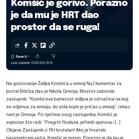
Komšić je gorivo. Porazno
je da mu je HRT dao
prostor da se ruga!
Last updated: 15/05/2022 18:14
Na gostovanje Željka Komšića u emisiji Nu2 komentar za
portal Bild.ba dao je Nikola Grmoja, Mostov saborski
zastupnik. “Komšićeva bahatost vidljiva je od načina na koji
se odjenuo za emisiju, do stila kojim je pričao u emisiji”, rekao
nam je Grmoja. Po riječima ovog zastupnika, Komšić je
svjestan što radi. “Pregršt floskula, jeftinih spinova i […]
Objava
Zastupnik iz RH brutalan! Ako je hrvatski
nacionalizam vatra, Komšić je gorivo. Porazno je da mu je