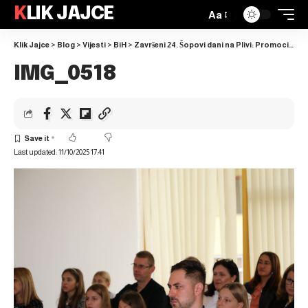
KLIK JAJCE
Aa
Klik Jajce
>
Blog
>
Vijesti
>
BiH
>
Završeni 24. Šopovi dani na Plivi: Promocija slikovnice “Nikad nećeš hodati sama” za kraj književne manifestacije
IMG_0518
Last updated: 11/10/2025 17:41