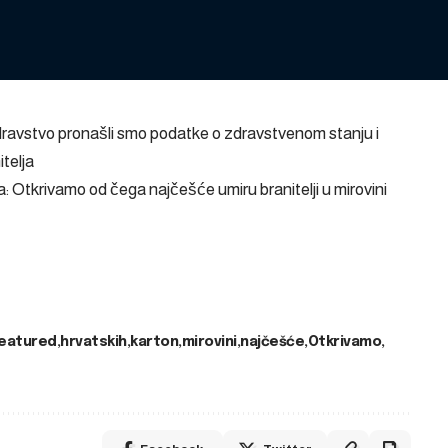
ravstvo pronašli smo podatke o zdravstvenom stanju i
telja
a: Otkrivamo od čega najčešće umiru branitelji u mirovini
eatured
hrvatskih
karton
mirovini
najčešće
Otkrivamo