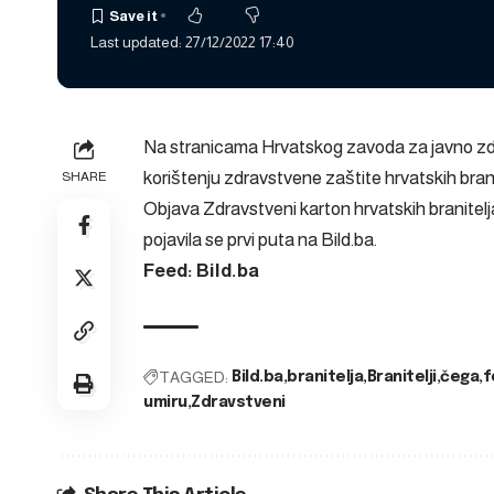
Last updated: 27/12/2022 17:40
Na stranicama Hrvatskog zavoda za javno zd
korištenju zdravstvene zaštite hrvatskih brani
SHARE
Objava
Zdravstveni karton hrvatskih branitelj
pojavila se prvi puta na
Bild.ba
.
Feed: Bild.ba
TAGGED:
Bild.ba
branitelja
Branitelji
čega
f
umiru
Zdravstveni