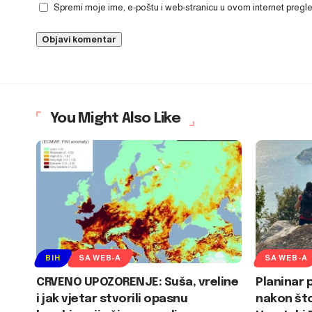
Spremi moje ime, e-poštu i web-stranicu u ovom internet preg
You Might Also Like
BIH
SA WEB-A
SA WEB-A
CRVENO UPOZORENJE: Suša, vreline
Planinar 
i jak vjetar stvorili opasnu
nakon što