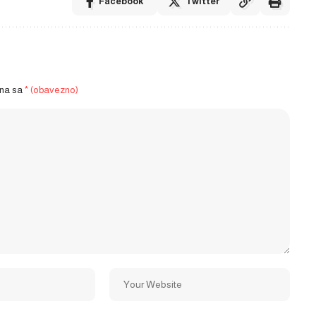
Facebook
Twitter
ena sa
* (obavezno)