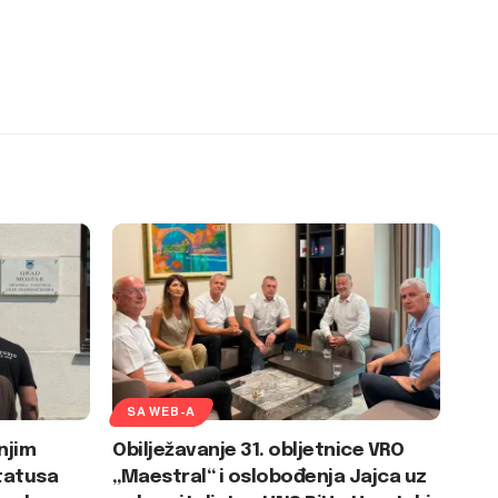
SA WEB-A
njim
Obilježavanje 31. obljetnice VRO
tatusa
„Maestral“ i oslobođenja Jajca uz