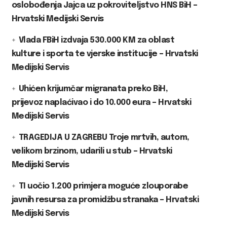
oslobođenja Jajca uz pokroviteljstvo HNS BiH –
Hrvatski Medijski Servis
Vlada FBiH izdvaja 530.000 KM za oblast
kulture i sporta te vjerske institucije – Hrvatski
Medijski Servis
Uhićen krijumčar migranata preko BiH,
prijevoz naplaćivao i do 10.000 eura – Hrvatski
Medijski Servis
TRAGEDIJA U ZAGREBU Troje mrtvih, autom,
velikom brzinom, udarili u stub – Hrvatski
Medijski Servis
TI uočio 1.200 primjera moguće zlouporabe
javnih resursa za promidžbu stranaka – Hrvatski
Medijski Servis