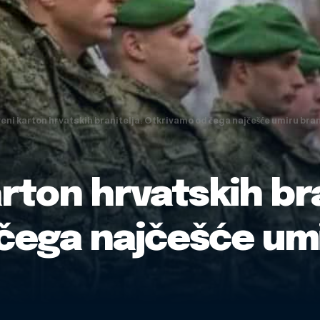
ni karton hrvatskih branitelja: Otkrivamo od čega najčešće umiru brani
rton hrvatskih bra
ega najčešće umir