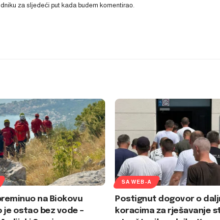
ledniku za sljedeći put kada budem komentirao.
SA WEB-A
preminuo na Biokovu
Postignut dogovor o dalj
 je ostao bez vode –
koracima za rješavanje s