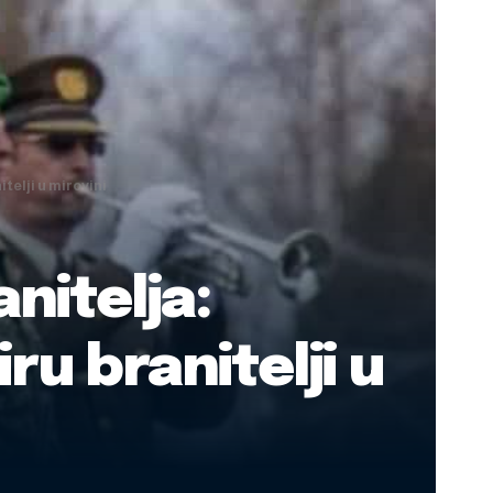
telji u mirovini
nitelja:
u branitelji u