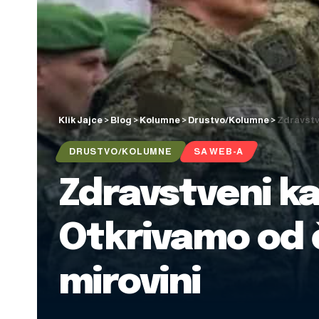
Klik Jajce
>
Blog
>
Kolumne
>
Drustvo/Kolumne
>
Zdravstve
DRUSTVO/KOLUMNE
SA WEB-A
Zdravstveni ka
Otkrivamo od č
mirovini