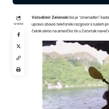
Volodimir Zelenski
bio je
“iznenađen”
kada 
upravo
obavio
telefonski razgovor s ruskim p
SHARE
čelnik sletio na američko tlo u četvrtak navečer