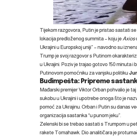
Tijekom razgovora, Putin je pristao sastati s
lokacija predloženog summita – koju je
Axios
Ukrajini u Europskoj uniji”
– navodno su iznenadi
Trump je svoj razgovor s Putinom okarakteriz
u Ukrajini. Poziv je trajao gotovo 150 minuta i b
Putinovom pomoćniku za vanjsku politiku
Jur
Budimpešta: Pripreme sastanka
Mađarski premijer Viktor Orban pohvalio je taj
sukobu u Ukrajini i upotrebe onoga što je na
pomoć za Ukrajinu. Orban i Putin su danas već
organizacija sastanka “u punom jeku”.
Zelenski bi se trebao sastati s Trumpom u pe
rakete Tomahawk. Dio analitičara je protum