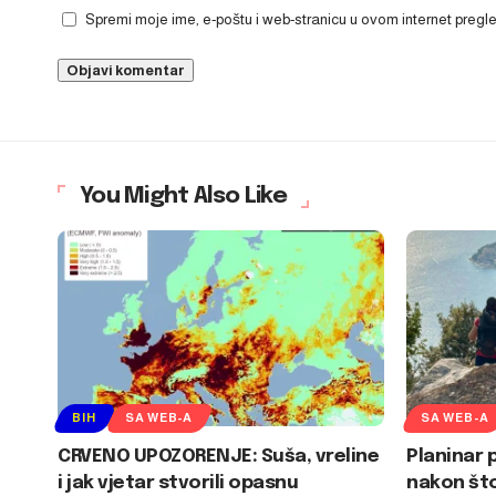
Spremi moje ime, e-poštu i web-stranicu u ovom internet preg
You Might Also Like
BIH
SA WEB-A
SA WEB-A
CRVENO UPOZORENJE: Suša, vreline
Planinar 
i jak vjetar stvorili opasnu
nakon što