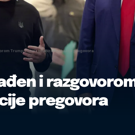
vorom Trump-Putin i odabirom lokacije pregovora
nađen i razgovorom
cije pregovora