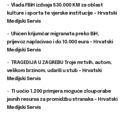
Vlada FBiH izdvaja 530.000 KM za oblast
kulture i sporta te vjerske institucije – Hrvatski
Medijski Servis
Uhićen krijumčar migranata preko BiH,
prijevoz naplaćivao i do 10.000 eura – Hrvatski
Medijski Servis
TRAGEDIJA U ZAGREBU Troje mrtvih, autom,
velikom brzinom, udarili u stub – Hrvatski
Medijski Servis
TI uočio 1.200 primjera moguće zlouporabe
javnih resursa za promidžbu stranaka – Hrvatski
Medijski Servis