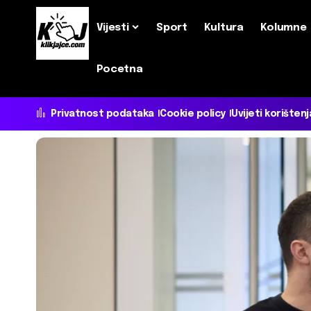
Vijesti
Sport
Kultura
Kolumne
Pocetna
Privatnost podataka
Cookie policy
Uvijeti korištenj