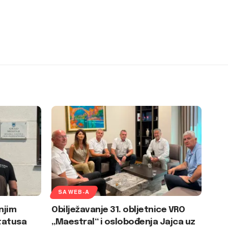
SA WEB-A
njim
Obilježavanje 31. obljetnice VRO
tatusa
„Maestral“ i oslobođenja Jajca uz