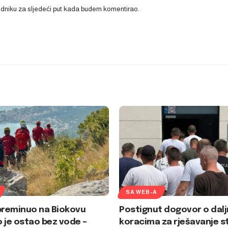
ledniku za sljedeći put kada budem komentirao.
SA WEB-A
preminuo na Biokovu
Postignut dogovor o dalj
 je ostao bez vode –
koracima za rješavanje s