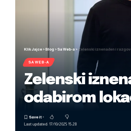
Klik Jajce
>
Blog
>
Sa Web-a
>
Zelenski iznenađen i razgo
SA WEB-A
Zelenski izne
odabirom loka
Last updated: 17/10/2025 15:28