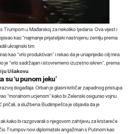
e s Trumpom u Mađarskoj za nekoliko tjedana. Ova vijest i
opisao kao
“najmanje prijateljski nastrojenu zemlju prema
li ukrajinski tim.
irao kao
“vrlo produktivan”
i rekao da je unaprijedio cilj mira
io je
“vrlo sadržajan i istovremeno izuzetno iskren”,
prema
iju Ušakovu
.
 su ‘u punom jeku’
 razvoj događaja. Orban je glasni kritičar zapadnog pristupa
zvao
“moralnom ucjenom”
kako bi Zelenski osigurao vojnu
 pričali, a službena Budimpešta je objavila da je
tak kako bi razgovarali o njegovom zahtjevu za krstareće
ačio Trumpov novi diplomatski angažman s Putinom kao