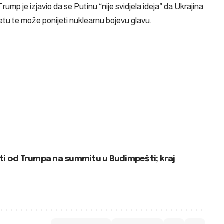
rump je izjavio da se Putinu
“nije svidjela ideja”
da Ukrajina
etu te može ponijeti nuklearnu bojevu glavu.
biti od Trumpa na summitu u Budimpešti; kraj