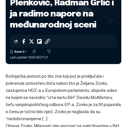
Plenković, Radman Grlić i
ja radimo napore na
međunarodnoj sceni
Last updated: 18/05/2022 17:21
Bošnjačka javnost po tko zna koji put je proključala i
pokrenula atmosferu linča nakon što je Željana Zovko,
zastupnica HDZ-a u Europskom parlamentu, objavila video
na kojem se navodno “crta kartu BiH” Davidu McAllisteru,
šefu vanjskopolitičkog odbora EP-a. Zovko je za N1 pojasnila
o čemu je točno bilo riječi. Zovko je naglasila da su
“nedobronamjerne […]
Objava
Zovko: Milanović nije upoznat sa svim Hrvatima u BiH.