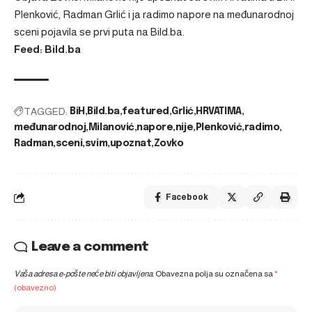
Plenković, Radman Grlić i ja radimo napore na međunarodnoj
sceni
pojavila se prvi puta na
Bild.ba
.
Feed: Bild.ba
TAGGED:
BiH
Bild.ba
featured
Grlić
HRVATIMA
međunarodnoj
Milanović
napore
nije
Plenković
radimo
Radman
sceni
svim
upoznat
Zovko
Facebook
Leave a comment
Vaša adresa e-pošte neće biti objavljena.
Obavezna polja su označena sa
*
(obavezno)