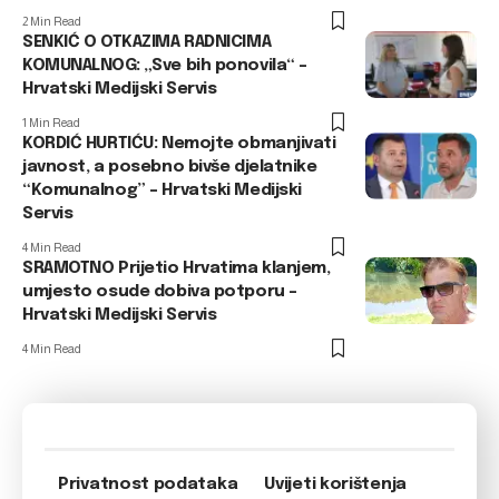
2 Min Read
SENKIĆ O OTKAZIMA RADNICIMA
KOMUNALNOG: „Sve bih ponovila“ –
Hrvatski Medijski Servis
1 Min Read
KORDIĆ HURTIĆU: Nemojte obmanjivati
javnost, a posebno bivše djelatnike
“Komunalnog” – Hrvatski Medijski
Servis
4 Min Read
SRAMOTNO Prijetio Hrvatima klanjem,
umjesto osude dobiva potporu –
Hrvatski Medijski Servis
4 Min Read
Privatnost podataka
Uvijeti korištenja