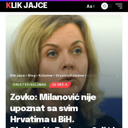
KLIK JAJCE
Aa
Klik Jajce
>
Blog
>
Kolumne
>
Drustvo/Kolumne
>
Zovko: Milanović nije upoznat sa svim Hrvatima u BiH. Plenković, Radman Grlić i ja radimo napore na međunarodnoj sceni
DRUSTVO/KOLUMNE
SA WEB-A
Zovko: Milanović nije
upoznat sa svim
Hrvatima u BiH.