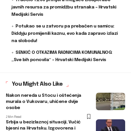
TI uočio 1.200 primjera moguće zlouporabe
javnih resursa za promidžbu stranaka – Hrvatski
Medijski Servis
Potukao se u zatvoru pa prebačen u samicu:
Diddyju promijenili kaznu, evo kada zapravo izlazi
na slobodu!
SENKIĆ O OTKAZIMA RADNICIMA KOMUNALNOG:
„Sve bih ponovila“ – Hrvatski Medijski Servis
You Might Also Like
Nakon nereda u Stocu i oštećenja
murala o Vukovaru, uhićene dvije
osobe
2 Min Read
Srbija u bezizlaznoj situaciji, Vučić
bjesni na Hrvatsku. Izgovorena i