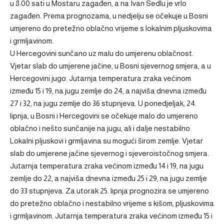
u 8:00 sati u Mostaru zagađen, a na Ivan Sedlu je vrlo
zagađen. Prema prognozama, u nedjelju se očekuje u Bosni
umjereno do pretežno oblačno vrijeme s lokalnim pljuskovima
i grmljavinom.
U Hercegovini sunčano uz malu do umjerenu oblačnost.
Vjetar slab do umjerene jačine, u Bosni sjevernog smjera, a u
Hercegovini jugo. Jutarnja temperatura zraka većinom
između 15 i 19, na jugu zemlje do 24, a najviša dnevna između
27 i 32, na jugu zemlje do 36 stupnjeva. U ponedjeljak, 24.
lipnja, u Bosni i Hercegovini se očekuje malo do umjereno
oblačno i nešto sunčanije na jugu, ali i dalje nestabilno.
Lokalni pljuskovi i grmljavina su mogući širom zemlje. Vjetar
slab do umjerene jačine sjevernog i sjeveroistočnog smjera.
Jutarnja temperatura zraka većinom između 14 i 19, na jugu
zemlje do 22, a najviša dnevna između 25 i 29, na jugu zemlje
do 33 stupnjeva. Za utorak 25. lipnja prognozira se umjereno
do pretežno oblačno i nestabilno vrijeme s kišom, pljuskovima
i grmljavinom. Jutarnja temperatura zraka većinom između 15 i