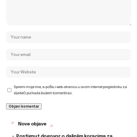
Spremi moje ime, e-poštu i web-stranicu u ovom internet pregledniku za
sljedeći put kada budem komentirao.
Nove objave
Postignut dogovor o daljnjim koracima za