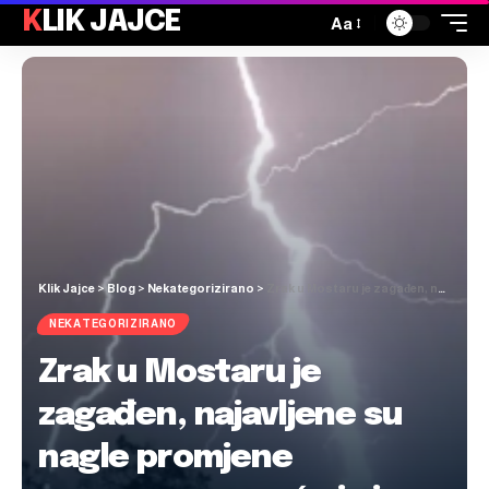
KLIK JAJCE
Aa
Klik Jajce
>
Blog
>
Nekategorizirano
>
Zrak u Mostaru je zagađen, najavljene su nagle promjene vremena, moguća je i pojava grada
NEKATEGORIZIRANO
Zrak u Mostaru je
zagađen, najavljene su
nagle promjene