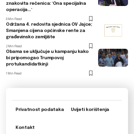
znakovita rečenica: ‘Ona specijalna
operacija…‘
8 Min Read
Održana 4. redovita sjednica OV Jajce;
Smanjena cijena općinske rente za
građevinsko zemljište
2 Min Read
Obama se uključuje u kampanju kako
bi pripomogao Trumpovoj
protukandidatkinji
1 Min Read
Privatnost podataka
Uvijeti korištenja
Kontakt