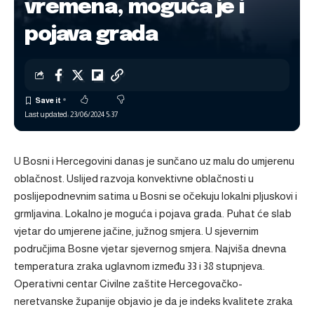
vremena, moguća je i
pojava grada
Last updated: 23/06/2024 5:37
U Bosni i Hercegovini danas je sunčano uz malu do umjerenu
oblačnost. Uslijed razvoja konvektivne oblačnosti u
poslijepodnevnim satima u Bosni se očekuju lokalni pljuskovi i
grmljavina. Lokalno je moguća i pojava grada. Puhat će slab
vjetar do umjerene jačine, južnog smjera. U sjevernim
područjima Bosne vjetar sjevernog smjera. Najviša dnevna
temperatura zraka uglavnom između 33 i 38 stupnjeva.
Operativni centar Civilne zaštite Hercegovačko-
neretvanske županije objavio je da je indeks kvalitete zraka