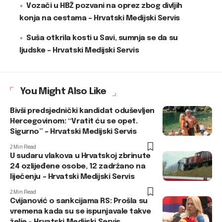
Vozači u HBŽ pozvani na oprez zbog divljih
konja na cestama – Hrvatski Medijski Servis
Suša otkrila kosti u Savi, sumnja se da su
ljudske – Hrvatski Medijski Servis
You Might Also Like
Bivši predsjednički kandidat oduševljen
Hercegovinom: “Vratit ću se opet.
Sigurno” – Hrvatski Medijski Servis
2 Min Read
U sudaru vlakova u Hrvatskoj zbrinute
24 ozlijeđene osobe, 12 zadržano na
liječenju – Hrvatski Medijski Servis
2 Min Read
Cvijanović o sankcijama RS: Prošla su
vremena kada su se ispunjavale takve