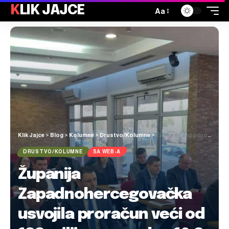
KLIK JAJCE
Aa
Klik Jajce
>
Blog
>
Kolumne
>
Drustvo/Kolumne
>
Županija Zapadnohercegovačka usvojila proračun veći od 133 milijuna maraka, 10,3 milijuna za potporu obitelji s troje i više djece
DRUSTVO/KOLUMNE
SA WEB-A
Županija
Zapadnohercegovačka
usvojila proračun veći od