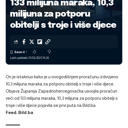
133 milijuna maraka, 10,3
milijuna za potporu
obitelji s troje i više djece
Last updated: 01/02/2023 14:26
On je istaknuo kako je u ovogodišnjem proračunu izdvojeno
10,3 milijuna maraka za potporu obitelji s troje i više djece.
Objava
Županija Zapadnohercegovačka usvojila proračun
veći od 133 milijuna maraka, 10,3 milijuna za potporu obitelji s
troje i više djece
pojavila se prvi puta na
Bild.ba
.
Feed: Bild.ba