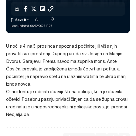
Last updated: 06/12/2025 10:23
U noći s 4. na 5. prosinca nepoznati počinitelj ili više njih
provalili su u prostorije župnog ureda sv. Josipa na Marijin
Dvoru u Sarajevu. Prema navodima župnika mons. Ante
Ćosića, provala je zabilježena između četvrtka i petka, a
počinitelj je napravio štetu na ulaznim vratima te ukrao manji
iznos novca.
O incidentu je odmah obaviještena policija, koja je obavila
očevid. Posebnu pažnju privlači činjenica da se župna crkva i
ured nalaze u neposrednoj blizini policijske postaje, prenosi
Nedjelja.ba.