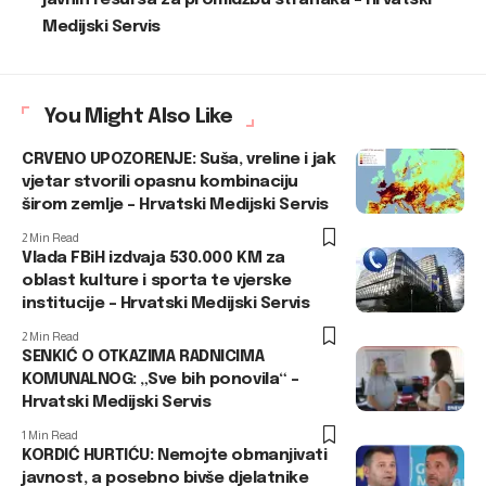
javnih resursa za promidžbu stranaka – Hrvatski
Medijski Servis
You Might Also Like
CRVENO UPOZORENJE: Suša, vreline i jak
vjetar stvorili opasnu kombinaciju
širom zemlje – Hrvatski Medijski Servis
2 Min Read
Vlada FBiH izdvaja 530.000 KM za
oblast kulture i sporta te vjerske
institucije – Hrvatski Medijski Servis
2 Min Read
SENKIĆ O OTKAZIMA RADNICIMA
KOMUNALNOG: „Sve bih ponovila“ –
Hrvatski Medijski Servis
1 Min Read
KORDIĆ HURTIĆU: Nemojte obmanjivati
javnost, a posebno bivše djelatnike