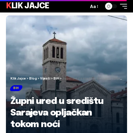
KLIK JAJCE
Aa
Klik Jajce
>
Blog
>
Vijesti
>
BiH
>
Župni ured u središtu Sarajeva opljačkan tokom noći
BIH
Župni ured u središtu
Sarajeva opljačkan
tokom noći