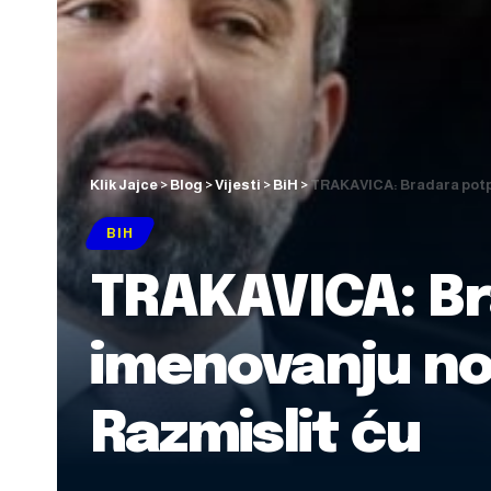
Klik Jajce
>
Blog
>
Vijesti
>
BiH
>
TRAKAVICA: Bradara potpi
BIH
TRAKAVICA: Br
imenovanju nov
Razmislit ću