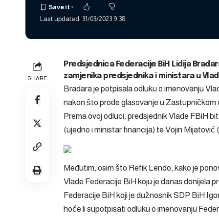
Last updated: 31/03/2023 9:38
Predsjednica Federacije BiH Lidija Bradar
zamjenika predsjednika i ministara u Vlad
SHARE
Bradara je potpisala odluku o imenovanju Vla
nakon što prođe glasovanje u Zastupničkom
Prema ovoj odluci, predsjednik Vlade FBiH bit 
(ujedno i ministar financija) te Vojin Mijatović
Međutim, osim što Refik Lendo, kako je pono
Vlade Federacije BiH koju je danas donijela pr
Federacije BiH koji je dužnosnik SDP BiH Igor 
hoće li supotpisati odluku o imenovanju Federa