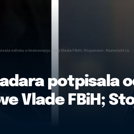
sala odluku o imenovanju nove Vlade FBiH; Stojanović: Razmislit ću
adara potpisala o
e Vlade FBiH; Sto