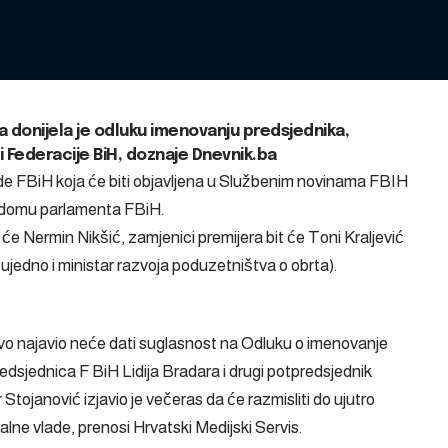
a donijela je odluku imenovanju predsjednika,
i Federacije BiH, doznaje Dnevnik.ba
de FBiH koja će biti objavljena u Službenim novinama FBIH
 domu parlamenta FBiH.
će Nermin Nikšić, zamjenici premijera bit će Toni Kraljević
 (ujedno i ministar razvoja poduzetništva o obrta).
vo najavio neće dati suglasnost na Odluku o imenovanje
edsjednica F BiH Lidija Bradara i drugi potpredsjednik
Stojanović izjavio je večeras da će razmisliti do ujutro
lne vlade, prenosi Hrvatski Medijski Servis.