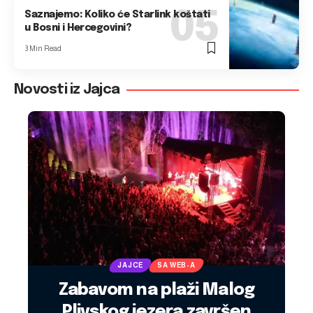
Saznajemo: Koliko će Starlink koštati
u Bosni i Hercegovini?
3 Min Read
Novosti iz Jajca
JAJCE
SA WEB-A
Zabavom na plaži Malog
Plivskog jezera završen