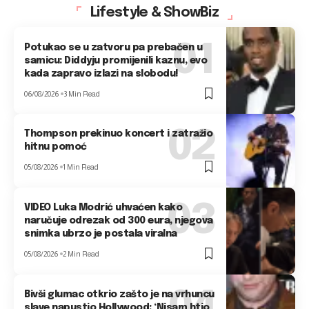
Lifestyle & ShowBiz
Potukao se u zatvoru pa prebačen u
samicu: Diddyju promijenili kaznu, evo
kada zapravo izlazi na slobodu!
06/08/2026
3 Min Read
Thompson prekinuo koncert i zatražio
hitnu pomoć
05/08/2026
1 Min Read
VIDEO Luka Modrić uhvaćen kako
naručuje odrezak od 300 eura, njegova
snimka ubrzo je postala viralna
05/08/2026
2 Min Read
Bivši glumac otkrio zašto je na vrhuncu
slave napustio Hollywood: ‘Nisam htio