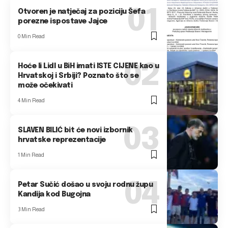
Otvoren je natječaj za poziciju Šefa
porezne ispostave Jajce
0 Min Read
Hoće li Lidl u BiH imati ISTE CIJENE kao u
Hrvatskoj i Srbiji? Poznato što se
može očekivati
4 Min Read
SLAVEN BILIĆ bit će novi izbornik
hrvatske reprezentacije
1 Min Read
Petar Sučić došao u svoju rodnu župu
Kandija kod Bugojna
3 Min Read