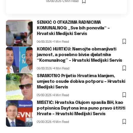
06/08/2026
2 Min Read
SENKIĆ O OTKAZIMA RADNICIMA
KOMUNALNOG: „Sve bih ponovila“ –
Hrvatski Medijski Servis
06/08/2026
1 Min Read
KORDIĆ HURTIĆU: Nemojte obmanjivati
javnost, a posebno bivše djelatnike
“Komunalnog” – Hrvatski Medijski Servis
06/08/2026
4 Min Read
SRAMOTNO Prijetio Hrvatima klanjem,
umjesto osude dobiva potporu – Hrvatski
Medijski Servis
05/08/2026
4 Min Read
MIŠETIĆ: Hrvatska Olujom spasila BiH, kao
potpisnica Daytona ima puno pravo štititi
Hrvate – Hrvatski Medijski Servis
05/08/2026
9 Min Read