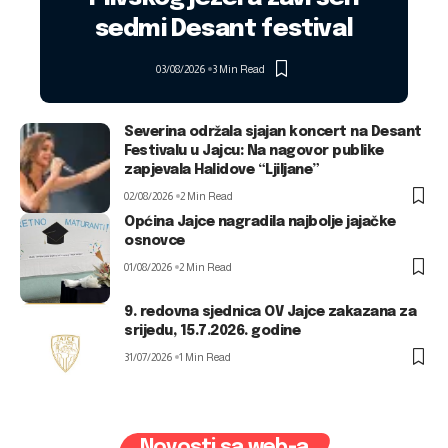
sedmi Desant festival
03/08/2026
3 Min Read
Severina održala sjajan koncert na Desant
Festivalu u Jajcu: Na nagovor publike
zapjevala Halidove “Ljiljane”
02/08/2026
2 Min Read
Općina Jajce nagradila najbolje jajačke
osnovce
01/08/2026
2 Min Read
9. redovna sjednica OV Jajce zakazana za
srijedu, 15.7.2026. godine
31/07/2026
1 Min Read
Novosti sa web-a