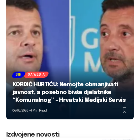
BIH
SA WEB-A
KORDIĆ HURTIĆU: Nemojte obmanjivati
javnost, a posebno bivše djelatnike
“Komunalnog” – Hrvatski Medijski Servis
06/08/2026
4 Min Read
Izdvojene novosti