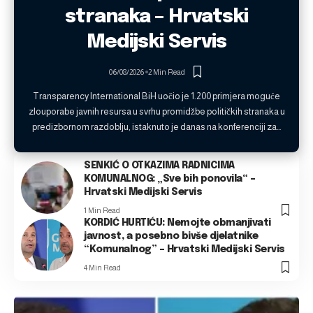
stranaka – Hrvatski
Medijski Servis
06/08/2026
2 Min Read
Transparency International BiH uočio je 1.200 primjera moguće
zlouporabe javnih resursa u svrhu promidžbe političkih stranaka u
predizbornom razdoblju, istaknuto je danas na konferenciji za…
SENKIĆ O OTKAZIMA RADNICIMA
KOMUNALNOG: „Sve bih ponovila“ –
Hrvatski Medijski Servis
1 Min Read
KORDIĆ HURTIĆU: Nemojte obmanjivati
javnost, a posebno bivše djelatnike
“Komunalnog” – Hrvatski Medijski Servis
4 Min Read