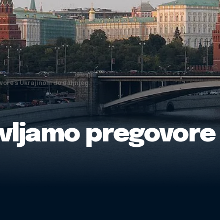
ore s Ukrajinom do daljnjeg
avljamo pregovore