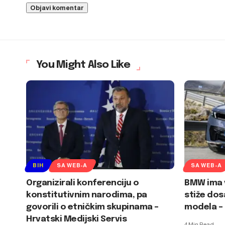
You Might Also Like
BIH
SA WEB-A
SA WEB-A
Organizirali konferenciju o
BMW ima v
konstitutivnim narodima, pa
stiže dos
govorili o etničkim skupinama –
modela – 
Hrvatski Medijski Servis
4 Min Read