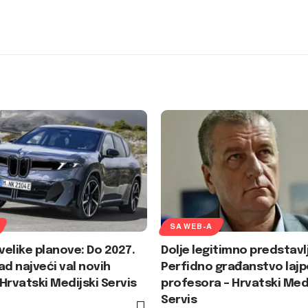
SA WEB-A
elike planove: Do 2027.
Dolje legitimno predstavl
ad najveći val novih
Perfidno građanstvo lajp
Hrvatski Medijski Servis
profesora – Hrvatski Medi
Servis