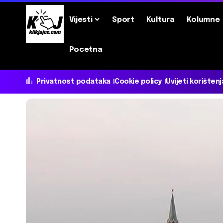
Vijesti
Sport
Kultura
Kolumne
Pocetna
Privatnost podataka
Cookie policy
Uvijeti korištenj