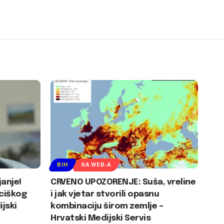
BIH
SA WEB-A
janje!
CRVENO UPOZORENJE: Suša, vreline
ciškog
i jak vjetar stvorili opasnu
jski
kombinaciju širom zemlje –
Hrvatski Medijski Servis