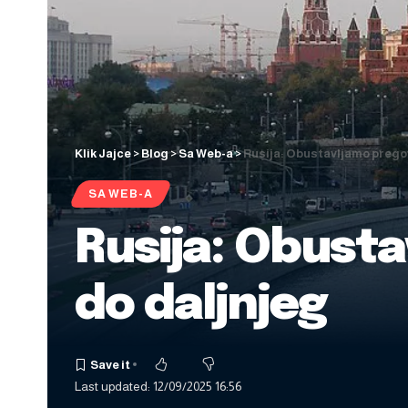
Klik Jajce
>
Blog
>
Sa Web-a
>
Rusija: Obustavljamo pregov
SA WEB-A
Rusija: Obust
do daljnjeg
Last updated: 12/09/2025 16:56