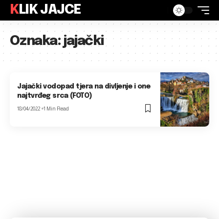
KLIK JAJCE
Oznaka:
jajački
Jajački vodopad tjera na divljenje i one
najtvrđeg srca (FOTO)
18/04/2022
1 Min Read